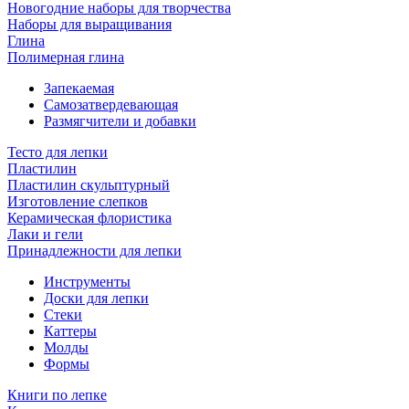
Новогодние наборы для творчества
Наборы для выращивания
Глина
Полимерная глина
Запекаемая
Самозатвердевающая
Размягчители и добавки
Тесто для лепки
Пластилин
Пластилин скульптурный
Изготовление слепков
Керамическая флористика
Лаки и гели
Принадлежности для лепки
Инструменты
Доски для лепки
Стеки
Каттеры
Молды
Формы
Книги по лепке