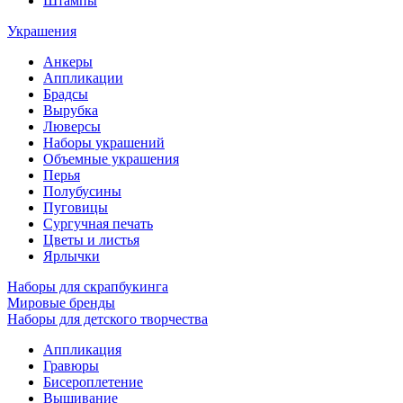
Штампы
Украшения
Анкеры
Аппликации
Брадсы
Вырубка
Люверсы
Наборы украшений
Объемные украшения
Перья
Полубусины
Пуговицы
Сургучная печать
Цветы и листья
Ярлычки
Наборы для скрапбукинга
Мировые бренды
Наборы для детского творчества
Аппликация
Гравюры
Бисероплетение
Вышивание