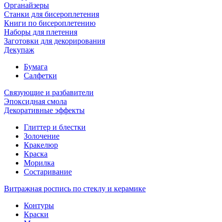
Органайзеры
Станки для бисероплетения
Книги по бисероплетению
Наборы для плетения
Заготовки для декорирования
Декупаж
Бумага
Салфетки
Связующие и разбавители
Эпоксидная смола
Декоративные эффекты
Глиттер и блестки
Золочение
Кракелюр
Краска
Морилка
Состаривание
Витражная роспись по стеклу и керамике
Контуры
Краски