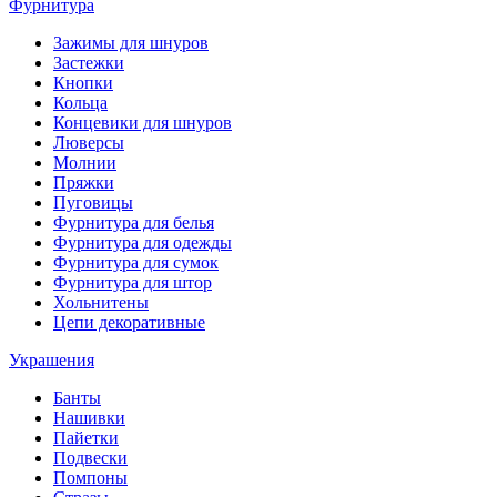
Фурнитура
Зажимы для шнуров
Застежки
Кнопки
Кольца
Концевики для шнуров
Люверсы
Молнии
Пряжки
Пуговицы
Фурнитура для белья
Фурнитура для одежды
Фурнитура для сумок
Фурнитура для штор
Хольнитены
Цепи декоративные
Украшения
Банты
Нашивки
Пайетки
Подвески
Помпоны