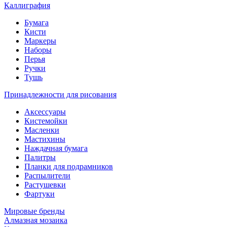
Каллиграфия
Бумага
Кисти
Маркеры
Наборы
Перья
Ручки
Тушь
Принадлежности для рисования
Аксессуары
Кистемойки
Масленки
Мастихины
Наждачная бумага
Палитры
Планки для подрамников
Распылители
Растушевки
Фартуки
Мировые бренды
Алмазная мозаика