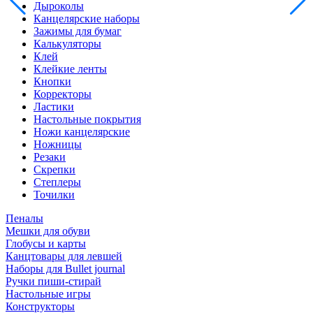
Дыроколы
Канцелярские наборы
Зажимы для бумаг
Калькуляторы
Клей
Клейкие ленты
Кнопки
Корректоры
Ластики
Настольные покрытия
Ножи канцелярские
Ножницы
Резаки
Скрепки
Степлеры
Точилки
Пеналы
Мешки для обуви
Глобусы и карты
Канцтовары для левшей
Наборы для Bullet journal
Ручки пиши-стирай
Настольные игры
Конструкторы