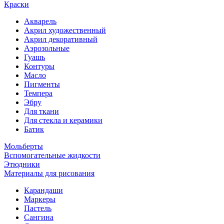
Краски
Акварель
Акрил художественный
Акрил декоративный
Аэрозольные
Гуашь
Контуры
Масло
Пигменты
Темпера
Эбру
Для ткани
Для стекла и керамики
Батик
Мольберты
Вспомогательные жидкости
Этюдники
Материалы для рисования
Карандаши
Маркеры
Пастель
Сангина