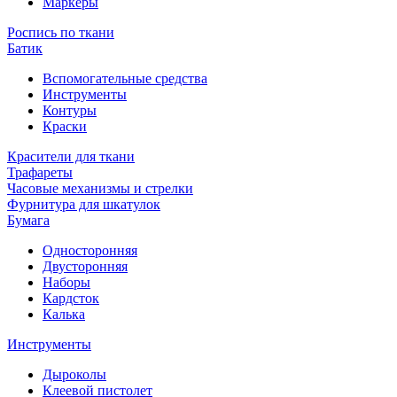
Маркеры
Роспись по ткани
Батик
Вспомогательные средства
Инструменты
Контуры
Краски
Красители для ткани
Трафареты
Часовые механизмы и стрелки
Фурнитура для шкатулок
Бумага
Односторонняя
Двусторонняя
Наборы
Кардсток
Калька
Инструменты
Дыроколы
Клеевой пистолет