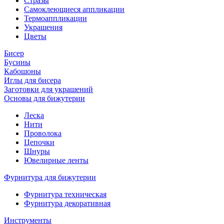
Стразы
Самоклеющиеся аппликации
Термоаппликации
Украшения
Цветы
Бисер
Бусины
Кабошоны
Иглы для бисера
Заготовки для украшений
Основы для бижутерии
Леска
Нити
Проволока
Цепочки
Шнуры
Ювелирные ленты
Фурнитура для бижутерии
Фурнитура техническая
Фурнитура декоративная
Инструменты