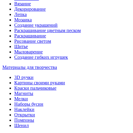
Вязание
Декорирование
Лепка
Мозаика
Создание украшений
Раскрашивание цветным песком
Раскрашивание
Рисование светом
Шитье
Мыловарение
Создание гибких игрушек
Материалы для творчества
3D ручки
Картины своими руками
Краски пальчиковые
Магниты
Мелки
Наборы бусин
Наклейки
Открытки
Помпоны
Шенил