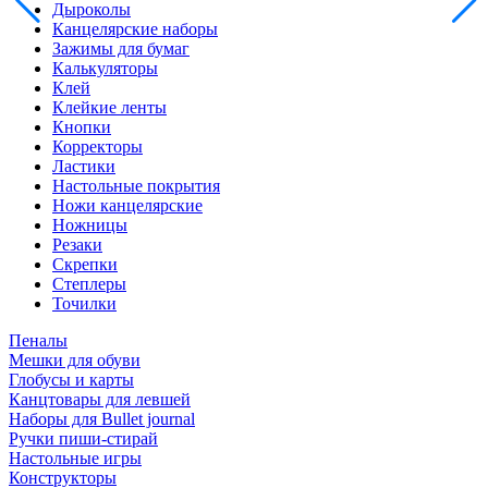
Дыроколы
Канцелярские наборы
Зажимы для бумаг
Калькуляторы
Клей
Клейкие ленты
Кнопки
Корректоры
Ластики
Настольные покрытия
Ножи канцелярские
Ножницы
Резаки
Скрепки
Степлеры
Точилки
Пеналы
Мешки для обуви
Глобусы и карты
Канцтовары для левшей
Наборы для Bullet journal
Ручки пиши-стирай
Настольные игры
Конструкторы