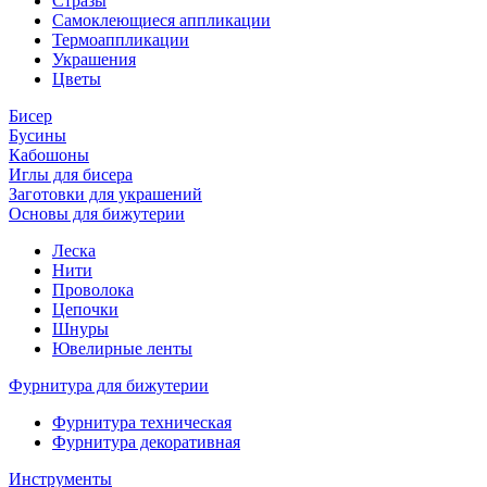
Стразы
Самоклеющиеся аппликации
Термоаппликации
Украшения
Цветы
Бисер
Бусины
Кабошоны
Иглы для бисера
Заготовки для украшений
Основы для бижутерии
Леска
Нити
Проволока
Цепочки
Шнуры
Ювелирные ленты
Фурнитура для бижутерии
Фурнитура техническая
Фурнитура декоративная
Инструменты