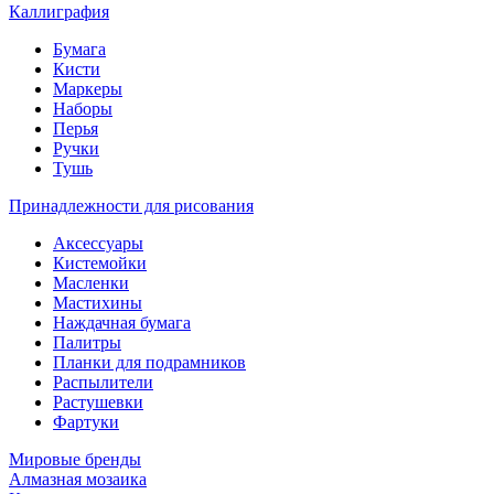
Каллиграфия
Бумага
Кисти
Маркеры
Наборы
Перья
Ручки
Тушь
Принадлежности для рисования
Аксессуары
Кистемойки
Масленки
Мастихины
Наждачная бумага
Палитры
Планки для подрамников
Распылители
Растушевки
Фартуки
Мировые бренды
Алмазная мозаика