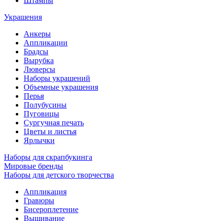
Штампы
Украшения
Анкеры
Аппликации
Брадсы
Вырубка
Люверсы
Наборы украшений
Объемные украшения
Перья
Полубусины
Пуговицы
Сургучная печать
Цветы и листья
Ярлычки
Наборы для скрапбукинга
Мировые бренды
Наборы для детского творчества
Аппликация
Гравюры
Бисероплетение
Вышивание