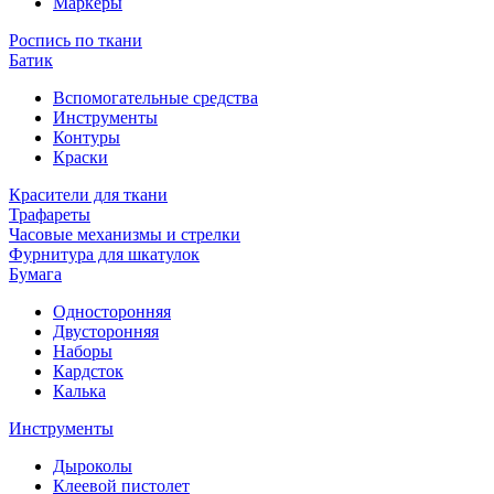
Маркеры
Роспись по ткани
Батик
Вспомогательные средства
Инструменты
Контуры
Краски
Красители для ткани
Трафареты
Часовые механизмы и стрелки
Фурнитура для шкатулок
Бумага
Односторонняя
Двусторонняя
Наборы
Кардсток
Калька
Инструменты
Дыроколы
Клеевой пистолет