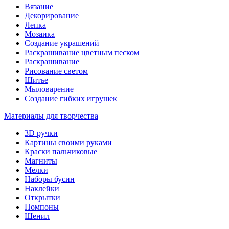
Вязание
Декорирование
Лепка
Мозаика
Создание украшений
Раскрашивание цветным песком
Раскрашивание
Рисование светом
Шитье
Мыловарение
Создание гибких игрушек
Материалы для творчества
3D ручки
Картины своими руками
Краски пальчиковые
Магниты
Мелки
Наборы бусин
Наклейки
Открытки
Помпоны
Шенил