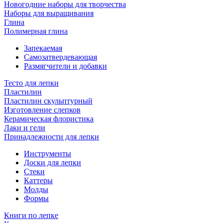
Новогодние наборы для творчества
Наборы для выращивания
Глина
Полимерная глина
Запекаемая
Самозатвердевающая
Размягчители и добавки
Тесто для лепки
Пластилин
Пластилин скульптурный
Изготовление слепков
Керамическая флористика
Лаки и гели
Принадлежности для лепки
Инструменты
Доски для лепки
Стеки
Каттеры
Молды
Формы
Книги по лепке