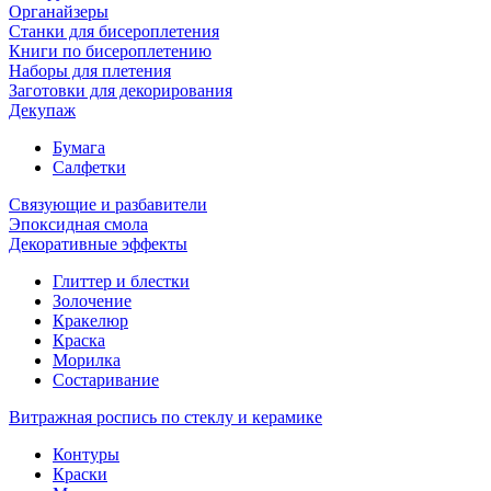
Органайзеры
Станки для бисероплетения
Книги по бисероплетению
Наборы для плетения
Заготовки для декорирования
Декупаж
Бумага
Салфетки
Связующие и разбавители
Эпоксидная смола
Декоративные эффекты
Глиттер и блестки
Золочение
Кракелюр
Краска
Морилка
Состаривание
Витражная роспись по стеклу и керамике
Контуры
Краски