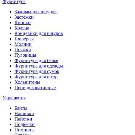
Фурнитура
Зажимы для шнуров
Застежки
Кнопки
Кольца
Концевики для шнуров
Люверсы
Молнии
Пряжки
Пуговицы
Фурнитура для белья
Фурнитура для одежды
Фурнитура для сумок
Фурнитура для штор
Хольнитены
Цепи декоративные
Украшения
Банты
Нашивки
Пайетки
Подвески
Помпоны