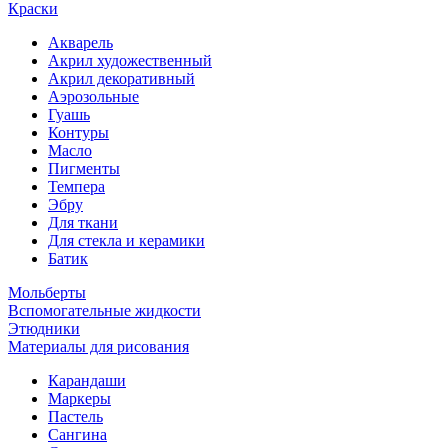
Краски
Акварель
Акрил художественный
Акрил декоративный
Аэрозольные
Гуашь
Контуры
Масло
Пигменты
Темпера
Эбру
Для ткани
Для стекла и керамики
Батик
Мольберты
Вспомогательные жидкости
Этюдники
Материалы для рисования
Карандаши
Маркеры
Пастель
Сангина