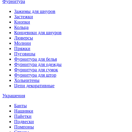
Фурнитура
Зажимы для шнуров
Застежки
Кнопки
Кольца
Концевики для шнуров
Люверсы
Молнии
Пряжки
Пуговицы
Фурнитура для белья
Фурнитура для одежды
Фурнитура для сумок
Фурнитура для штор
Хольнитены
Цепи декоративные
Украшения
Банты
Нашивки
Пайетки
Подвески
Помпоны