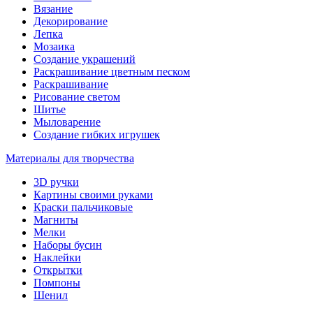
Вязание
Декорирование
Лепка
Мозаика
Создание украшений
Раскрашивание цветным песком
Раскрашивание
Рисование светом
Шитье
Мыловарение
Создание гибких игрушек
Материалы для творчества
3D ручки
Картины своими руками
Краски пальчиковые
Магниты
Мелки
Наборы бусин
Наклейки
Открытки
Помпоны
Шенил