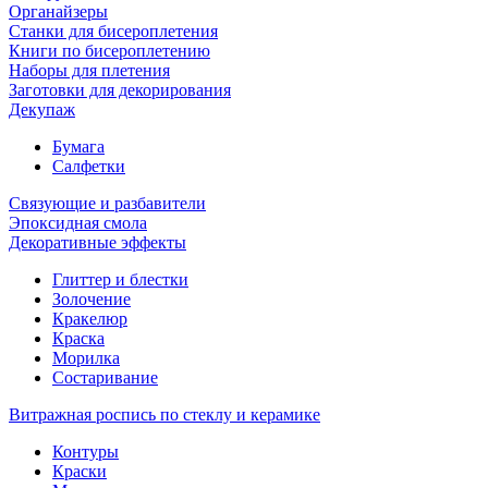
Органайзеры
Станки для бисероплетения
Книги по бисероплетению
Наборы для плетения
Заготовки для декорирования
Декупаж
Бумага
Салфетки
Связующие и разбавители
Эпоксидная смола
Декоративные эффекты
Глиттер и блестки
Золочение
Кракелюр
Краска
Морилка
Состаривание
Витражная роспись по стеклу и керамике
Контуры
Краски