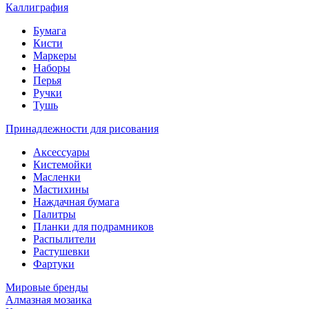
Каллиграфия
Бумага
Кисти
Маркеры
Наборы
Перья
Ручки
Тушь
Принадлежности для рисования
Аксессуары
Кистемойки
Масленки
Мастихины
Наждачная бумага
Палитры
Планки для подрамников
Распылители
Растушевки
Фартуки
Мировые бренды
Алмазная мозаика