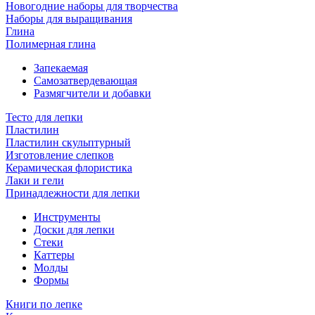
Новогодние наборы для творчества
Наборы для выращивания
Глина
Полимерная глина
Запекаемая
Самозатвердевающая
Размягчители и добавки
Тесто для лепки
Пластилин
Пластилин скульптурный
Изготовление слепков
Керамическая флористика
Лаки и гели
Принадлежности для лепки
Инструменты
Доски для лепки
Стеки
Каттеры
Молды
Формы
Книги по лепке