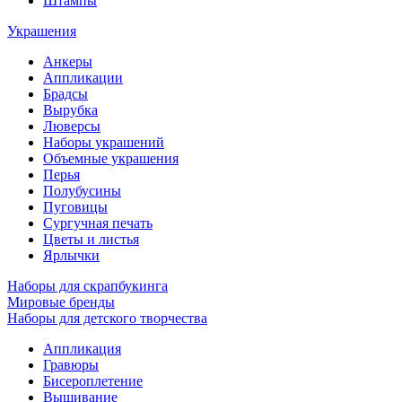
Штампы
Украшения
Анкеры
Аппликации
Брадсы
Вырубка
Люверсы
Наборы украшений
Объемные украшения
Перья
Полубусины
Пуговицы
Сургучная печать
Цветы и листья
Ярлычки
Наборы для скрапбукинга
Мировые бренды
Наборы для детского творчества
Аппликация
Гравюры
Бисероплетение
Вышивание