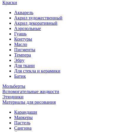
Краски
Акварель
Акрил художественный
Акрил декоративный
Аэрозольные
Гуашь
Контуры
Масло
Пигменты
Темпера
Эбру
Для ткани
Для стекла и керамики
Батик
Мольберты
Вспомогательные жидкости
Этюдники
Материалы для рисования
Карандаши
Маркеры
Пастель
Сангина