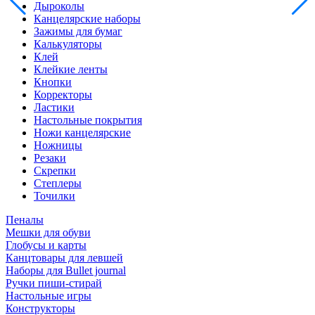
Дыроколы
Канцелярские наборы
Зажимы для бумаг
Калькуляторы
Клей
Клейкие ленты
Кнопки
Корректоры
Ластики
Настольные покрытия
Ножи канцелярские
Ножницы
Резаки
Скрепки
Степлеры
Точилки
Пеналы
Мешки для обуви
Глобусы и карты
Канцтовары для левшей
Наборы для Bullet journal
Ручки пиши-стирай
Настольные игры
Конструкторы