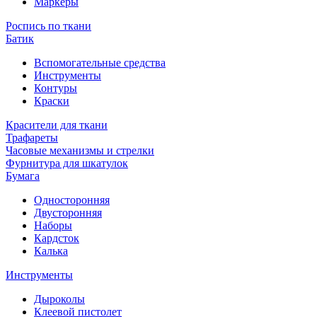
Маркеры
Роспись по ткани
Батик
Вспомогательные средства
Инструменты
Контуры
Краски
Красители для ткани
Трафареты
Часовые механизмы и стрелки
Фурнитура для шкатулок
Бумага
Односторонняя
Двусторонняя
Наборы
Кардсток
Калька
Инструменты
Дыроколы
Клеевой пистолет