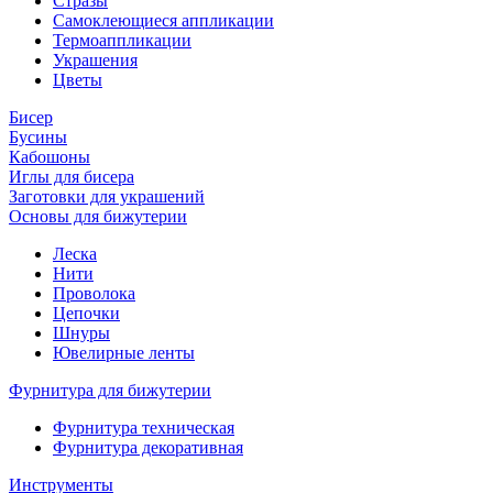
Стразы
Самоклеющиеся аппликации
Термоаппликации
Украшения
Цветы
Бисер
Бусины
Кабошоны
Иглы для бисера
Заготовки для украшений
Основы для бижутерии
Леска
Нити
Проволока
Цепочки
Шнуры
Ювелирные ленты
Фурнитура для бижутерии
Фурнитура техническая
Фурнитура декоративная
Инструменты