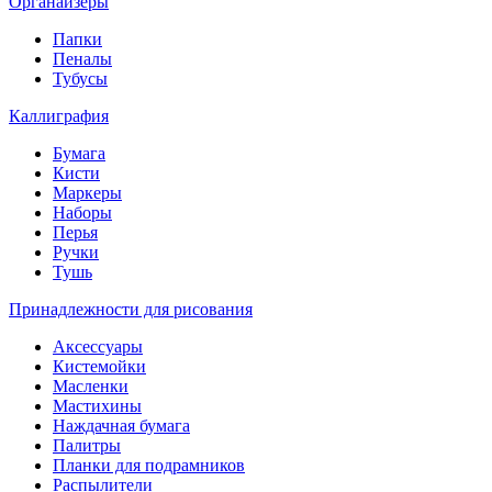
Органайзеры
Папки
Пеналы
Тубусы
Каллиграфия
Бумага
Кисти
Маркеры
Наборы
Перья
Ручки
Тушь
Принадлежности для рисования
Аксессуары
Кистемойки
Масленки
Мастихины
Наждачная бумага
Палитры
Планки для подрамников
Распылители