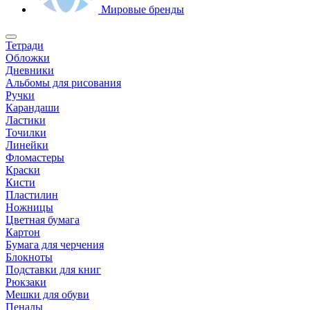
Мировые бренды
Тетради
Обложки
Дневники
Альбомы для рисования
Ручки
Карандаши
Ластики
Точилки
Линейки
Фломастеры
Краски
Кисти
Пластилин
Ножницы
Цветная бумага
Картон
Бумага для черчения
Блокноты
Подставки для книг
Рюкзаки
Мешки для обуви
Пеналы