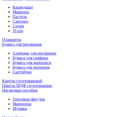
Карандаши
Маркеры
Пастель
Сангина
Сепия
Уголь
Планшеты
Бумага для рисования
Альбомы для рисования
Бумага для графики
Бумага для живописи
Бумага для черчения
Скетчбуки
Картон грунтованный
Панель МДФ грунтованная
Наглядные пособия
Гипсовые фигуры
Манекены
Муляжи