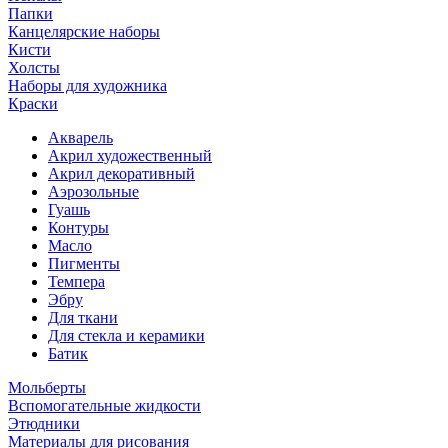
Папки
Канцелярские наборы
Кисти
Холсты
Наборы для художника
Краски
Акварель
Акрил художественный
Акрил декоративный
Аэрозольные
Гуашь
Контуры
Масло
Пигменты
Темпера
Эбру
Для ткани
Для стекла и керамики
Батик
Мольберты
Вспомогательные жидкости
Этюдники
Материалы для рисования