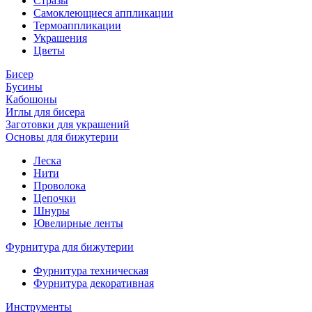
Стразы
Самоклеющиеся аппликации
Термоаппликации
Украшения
Цветы
Бисер
Бусины
Кабошоны
Иглы для бисера
Заготовки для украшений
Основы для бижутерии
Леска
Нити
Проволока
Цепочки
Шнуры
Ювелирные ленты
Фурнитура для бижутерии
Фурнитура техническая
Фурнитура декоративная
Инструменты