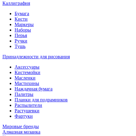
Каллиграфия
Бумага
Кисти
Маркеры
Наборы
Перья
Ручки
Тушь
Принадлежности для рисования
Аксессуары
Кистемойки
Масленки
Мастихины
Наждачная бумага
Палитры
Планки для подрамников
Распылители
Растушевки
Фартуки
Мировые бренды
Алмазная мозаика