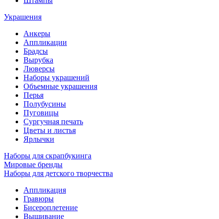
Штампы
Украшения
Анкеры
Аппликации
Брадсы
Вырубка
Люверсы
Наборы украшений
Объемные украшения
Перья
Полубусины
Пуговицы
Сургучная печать
Цветы и листья
Ярлычки
Наборы для скрапбукинга
Мировые бренды
Наборы для детского творчества
Аппликация
Гравюры
Бисероплетение
Вышивание