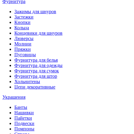
Фурнитура
Зажимы для шнуров
Застежки
Кнопки
Кольца
Концевики для шнуров
Люверсы
Молнии
Пряжки
Пуговицы
Фурнитура для белья
Фурнитура для одежды
Фурнитура для сумок
Фурнитура для штор
Хольнитены
Цепи декоративные
Украшения
Банты
Нашивки
Пайетки
Подвески
Помпоны