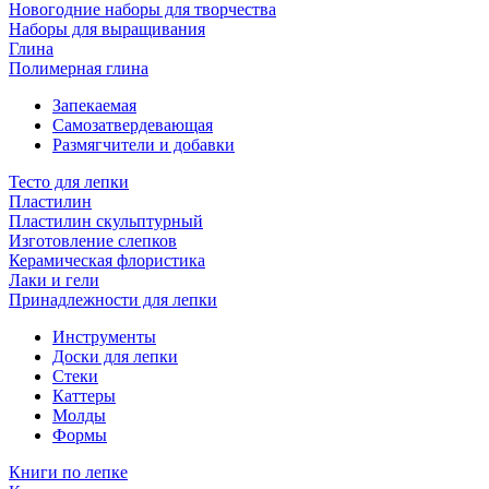
Новогодние наборы для творчества
Наборы для выращивания
Глина
Полимерная глина
Запекаемая
Самозатвердевающая
Размягчители и добавки
Тесто для лепки
Пластилин
Пластилин скульптурный
Изготовление слепков
Керамическая флористика
Лаки и гели
Принадлежности для лепки
Инструменты
Доски для лепки
Стеки
Каттеры
Молды
Формы
Книги по лепке