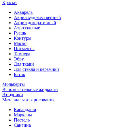
Краски
Акварель
Акрил художественный
Акрил декоративный
Аэрозольные
Гуашь
Контуры
Масло
Пигменты
Темпера
Эбру
Для ткани
Для стекла и керамики
Батик
Мольберты
Вспомогательные жидкости
Этюдники
Материалы для рисования
Карандаши
Маркеры
Пастель
Сангина