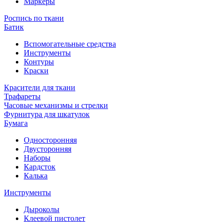
Маркеры
Роспись по ткани
Батик
Вспомогательные средства
Инструменты
Контуры
Краски
Красители для ткани
Трафареты
Часовые механизмы и стрелки
Фурнитура для шкатулок
Бумага
Односторонняя
Двусторонняя
Наборы
Кардсток
Калька
Инструменты
Дыроколы
Клеевой пистолет