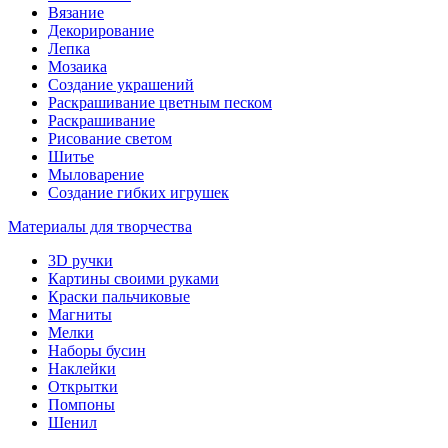
Вязание
Декорирование
Лепка
Мозаика
Создание украшений
Раскрашивание цветным песком
Раскрашивание
Рисование светом
Шитье
Мыловарение
Создание гибких игрушек
Материалы для творчества
3D ручки
Картины своими руками
Краски пальчиковые
Магниты
Мелки
Наборы бусин
Наклейки
Открытки
Помпоны
Шенил