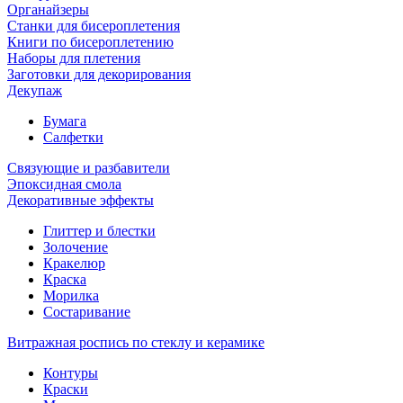
Органайзеры
Станки для бисероплетения
Книги по бисероплетению
Наборы для плетения
Заготовки для декорирования
Декупаж
Бумага
Салфетки
Связующие и разбавители
Эпоксидная смола
Декоративные эффекты
Глиттер и блестки
Золочение
Кракелюр
Краска
Морилка
Состаривание
Витражная роспись по стеклу и керамике
Контуры
Краски