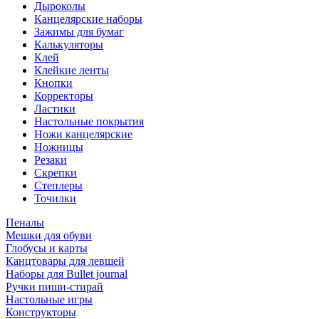
Дыроколы
Канцелярские наборы
Зажимы для бумаг
Калькуляторы
Клей
Клейкие ленты
Кнопки
Корректоры
Ластики
Настольные покрытия
Ножи канцелярские
Ножницы
Резаки
Скрепки
Степлеры
Точилки
Пеналы
Мешки для обуви
Глобусы и карты
Канцтовары для левшей
Наборы для Bullet journal
Ручки пиши-стирай
Настольные игры
Конструкторы