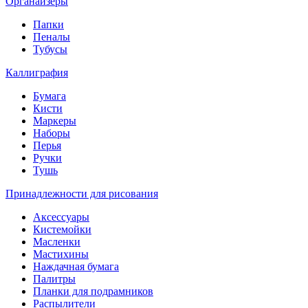
Органайзеры
Папки
Пеналы
Тубусы
Каллиграфия
Бумага
Кисти
Маркеры
Наборы
Перья
Ручки
Тушь
Принадлежности для рисования
Аксессуары
Кистемойки
Масленки
Мастихины
Наждачная бумага
Палитры
Планки для подрамников
Распылители