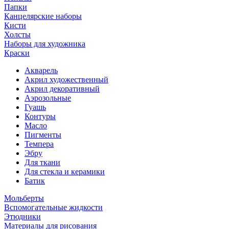
Папки
Канцелярские наборы
Кисти
Холсты
Наборы для художника
Краски
Акварель
Акрил художественный
Акрил декоративный
Аэрозольные
Гуашь
Контуры
Масло
Пигменты
Темпера
Эбру
Для ткани
Для стекла и керамики
Батик
Мольберты
Вспомогательные жидкости
Этюдники
Материалы для рисования