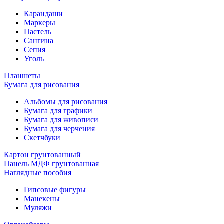
Карандаши
Маркеры
Пастель
Сангина
Сепия
Уголь
Планшеты
Бумага для рисования
Альбомы для рисования
Бумага для графики
Бумага для живописи
Бумага для черчения
Скетчбуки
Картон грунтованный
Панель МДФ грунтованная
Наглядные пособия
Гипсовые фигуры
Манекены
Муляжи