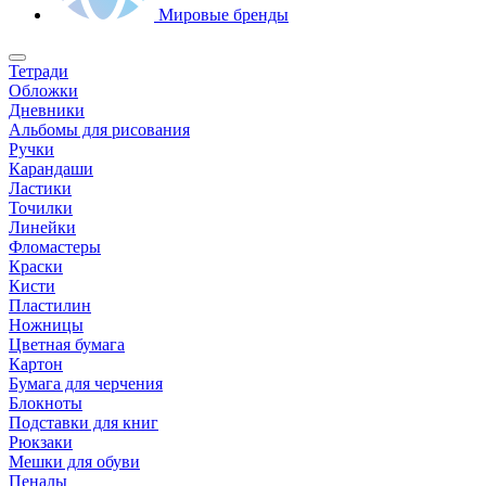
Мировые бренды
Тетради
Обложки
Дневники
Альбомы для рисования
Ручки
Карандаши
Ластики
Точилки
Линейки
Фломастеры
Краски
Кисти
Пластилин
Ножницы
Цветная бумага
Картон
Бумага для черчения
Блокноты
Подставки для книг
Рюкзаки
Мешки для обуви
Пеналы