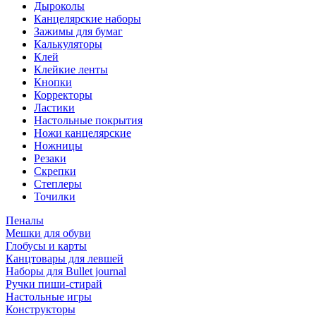
Дыроколы
Канцелярские наборы
Зажимы для бумаг
Калькуляторы
Клей
Клейкие ленты
Кнопки
Корректоры
Ластики
Настольные покрытия
Ножи канцелярские
Ножницы
Резаки
Скрепки
Степлеры
Точилки
Пеналы
Мешки для обуви
Глобусы и карты
Канцтовары для левшей
Наборы для Bullet journal
Ручки пиши-стирай
Настольные игры
Конструкторы