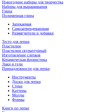
Новогодние наборы для творчества
Наборы для выращивания
Глина
Полимерная глина
Запекаемая
Самозатвердевающая
Размягчители и добавки
Тесто для лепки
Пластилин
Пластилин скульптурный
Изготовление слепков
Керамическая флористика
Лаки и гели
Принадлежности для лепки
Инструменты
Доски для лепки
Стеки
Каттеры
Молды
Формы
Книги по лепке