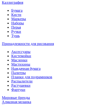
Каллиграфия
Бумага
Кисти
Маркеры
Наборы
Перья
Ручки
Тушь
Принадлежности для рисования
Аксессуары
Кистемойки
Масленки
Мастихины
Наждачная бумага
Палитры
Планки для подрамников
Распылители
Растушевки
Фартуки
Мировые бренды
Алмазная мозаика