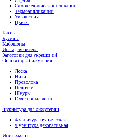
Стразы
Самоклеющиеся аппликации
Термоаппликации
Украшения
Цветы
Бисер
Бусины
Кабошоны
Иглы для бисера
Заготовки для украшений
Основы для бижутерии
Леска
Нити
Проволока
Цепочки
Шнуры
Ювелирные ленты
Фурнитура для бижутерии
Фурнитура техническая
Фурнитура декоративная
Инструменты