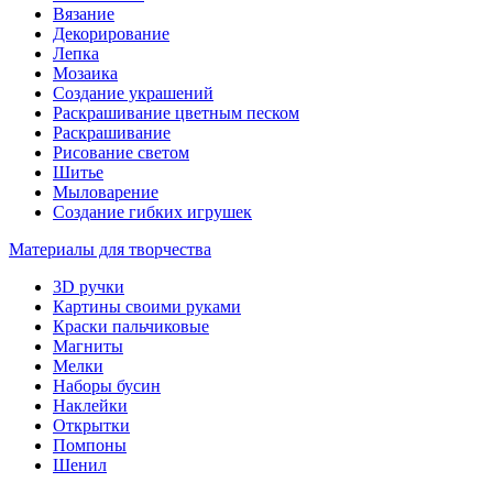
Вязание
Декорирование
Лепка
Мозаика
Создание украшений
Раскрашивание цветным песком
Раскрашивание
Рисование светом
Шитье
Мыловарение
Создание гибких игрушек
Материалы для творчества
3D ручки
Картины своими руками
Краски пальчиковые
Магниты
Мелки
Наборы бусин
Наклейки
Открытки
Помпоны
Шенил