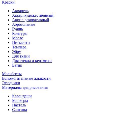
Краски
Акварель
Акрил художественный
Акрил декоративный
Аэрозольные
Гуашь
Контуры
Масло
Пигменты
Темпера
Эбру
Для ткани
Для стекла и керамики
Батик
Мольберты
Вспомогательные жидкости
Этюдники
Материалы для рисования
Карандаши
Маркеры
Пастель
Сангина