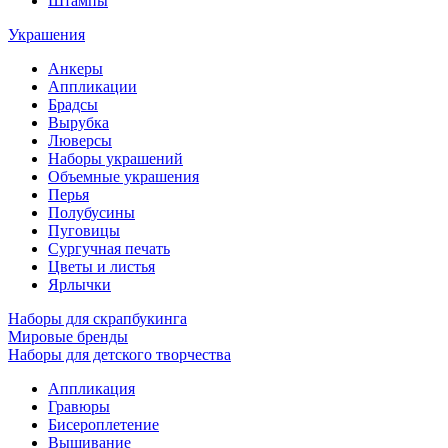
Штампы
Украшения
Анкеры
Аппликации
Брадсы
Вырубка
Люверсы
Наборы украшений
Объемные украшения
Перья
Полубусины
Пуговицы
Сургучная печать
Цветы и листья
Ярлычки
Наборы для скрапбукинга
Мировые бренды
Наборы для детского творчества
Аппликация
Гравюры
Бисероплетение
Вышивание