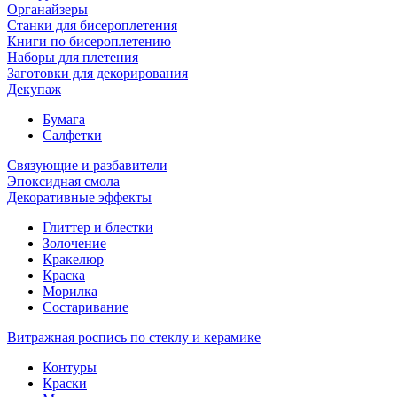
Органайзеры
Станки для бисероплетения
Книги по бисероплетению
Наборы для плетения
Заготовки для декорирования
Декупаж
Бумага
Салфетки
Связующие и разбавители
Эпоксидная смола
Декоративные эффекты
Глиттер и блестки
Золочение
Кракелюр
Краска
Морилка
Состаривание
Витражная роспись по стеклу и керамике
Контуры
Краски