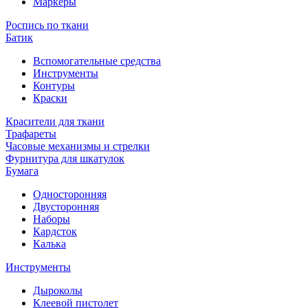
Маркеры
Роспись по ткани
Батик
Вспомогательные средства
Инструменты
Контуры
Краски
Красители для ткани
Трафареты
Часовые механизмы и стрелки
Фурнитура для шкатулок
Бумага
Односторонняя
Двусторонняя
Наборы
Кардсток
Калька
Инструменты
Дыроколы
Клеевой пистолет