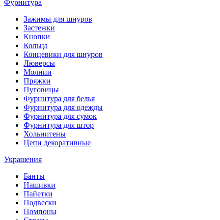
Фурнитура
Зажимы для шнуров
Застежки
Кнопки
Кольца
Концевики для шнуров
Люверсы
Молнии
Пряжки
Пуговицы
Фурнитура для белья
Фурнитура для одежды
Фурнитура для сумок
Фурнитура для штор
Хольнитены
Цепи декоративные
Украшения
Банты
Нашивки
Пайетки
Подвески
Помпоны