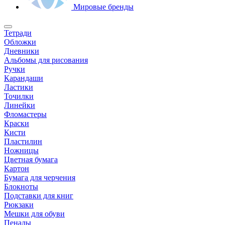
Мировые бренды
Тетради
Обложки
Дневники
Альбомы для рисования
Ручки
Карандаши
Ластики
Точилки
Линейки
Фломастеры
Краски
Кисти
Пластилин
Ножницы
Цветная бумага
Картон
Бумага для черчения
Блокноты
Подставки для книг
Рюкзаки
Мешки для обуви
Пеналы