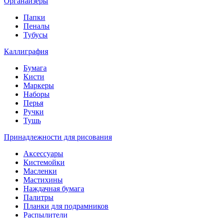
Органайзеры
Папки
Пеналы
Тубусы
Каллиграфия
Бумага
Кисти
Маркеры
Наборы
Перья
Ручки
Тушь
Принадлежности для рисования
Аксессуары
Кистемойки
Масленки
Мастихины
Наждачная бумага
Палитры
Планки для подрамников
Распылители