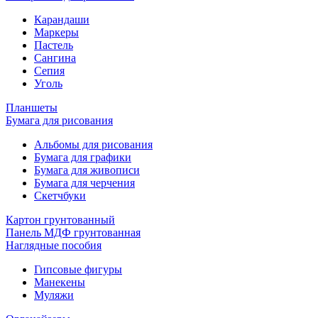
Карандаши
Маркеры
Пастель
Сангина
Сепия
Уголь
Планшеты
Бумага для рисования
Альбомы для рисования
Бумага для графики
Бумага для живописи
Бумага для черчения
Скетчбуки
Картон грунтованный
Панель МДФ грунтованная
Наглядные пособия
Гипсовые фигуры
Манекены
Муляжи