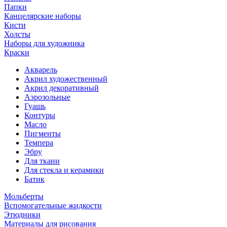
Папки
Канцелярские наборы
Кисти
Холсты
Наборы для художника
Краски
Акварель
Акрил художественный
Акрил декоративный
Аэрозольные
Гуашь
Контуры
Масло
Пигменты
Темпера
Эбру
Для ткани
Для стекла и керамики
Батик
Мольберты
Вспомогательные жидкости
Этюдники
Материалы для рисования