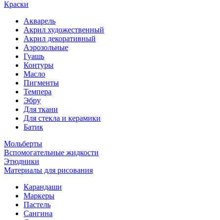
Краски
Акварель
Акрил художественный
Акрил декоративный
Аэрозольные
Гуашь
Контуры
Масло
Пигменты
Темпера
Эбру
Для ткани
Для стекла и керамики
Батик
Мольберты
Вспомогательные жидкости
Этюдники
Материалы для рисования
Карандаши
Маркеры
Пастель
Сангина