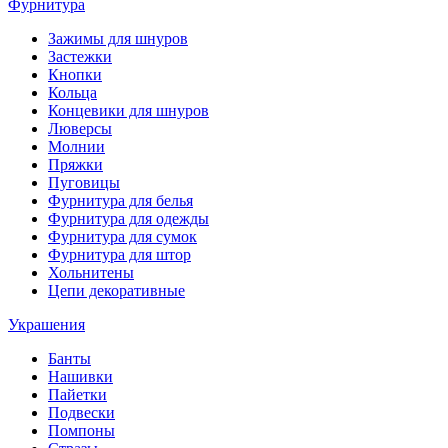
Фурнитура
Зажимы для шнуров
Застежки
Кнопки
Кольца
Концевики для шнуров
Люверсы
Молнии
Пряжки
Пуговицы
Фурнитура для белья
Фурнитура для одежды
Фурнитура для сумок
Фурнитура для штор
Хольнитены
Цепи декоративные
Украшения
Банты
Нашивки
Пайетки
Подвески
Помпоны