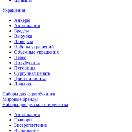
Штампы
Украшения
Анкеры
Аппликации
Брадсы
Вырубка
Люверсы
Наборы украшений
Объемные украшения
Перья
Полубусины
Пуговицы
Сургучная печать
Цветы и листья
Ярлычки
Наборы для скрапбукинга
Мировые бренды
Наборы для детского творчества
Аппликация
Гравюры
Бисероплетение
Вышивание