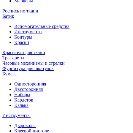
Маркеры
Роспись по ткани
Батик
Вспомогательные средства
Инструменты
Контуры
Краски
Красители для ткани
Трафареты
Часовые механизмы и стрелки
Фурнитура для шкатулок
Бумага
Односторонняя
Двусторонняя
Наборы
Кардсток
Калька
Инструменты
Дыроколы
Клеевой пистолет