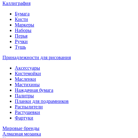
Каллиграфия
Бумага
Кисти
Маркеры
Наборы
Перья
Ручки
Тушь
Принадлежности для рисования
Аксессуары
Кистемойки
Масленки
Мастихины
Наждачная бумага
Палитры
Планки для подрамников
Распылители
Растушевки
Фартуки
Мировые бренды
Алмазная мозаика