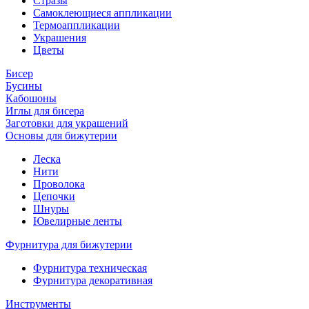
Стразы
Самоклеющиеся аппликации
Термоаппликации
Украшения
Цветы
Бисер
Бусины
Кабошоны
Иглы для бисера
Заготовки для украшений
Основы для бижутерии
Леска
Нити
Проволока
Цепочки
Шнуры
Ювелирные ленты
Фурнитура для бижутерии
Фурнитура техническая
Фурнитура декоративная
Инструменты