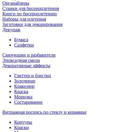
Органайзеры
Станки для бисероплетения
Книги по бисероплетению
Наборы для плетения
Заготовки для декорирования
Декупаж
Бумага
Салфетки
Связующие и разбавители
Эпоксидная смола
Декоративные эффекты
Глиттер и блестки
Золочение
Кракелюр
Краска
Морилка
Состаривание
Витражная роспись по стеклу и керамике
Контуры
Краски