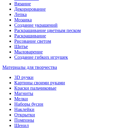
Вязание
Декорирование
Лепка
Мозаика
Создание украшений
Раскрашивание цветным песком
Раскрашивание
Рисование светом
Шитье
Мыловарение
Создание гибких игрушек
Материалы для творчества
3D ручки
Картины своими руками
Краски пальчиковые
Магниты
Мелки
Наборы бусин
Наклейки
Открытки
Помпоны
Шенил