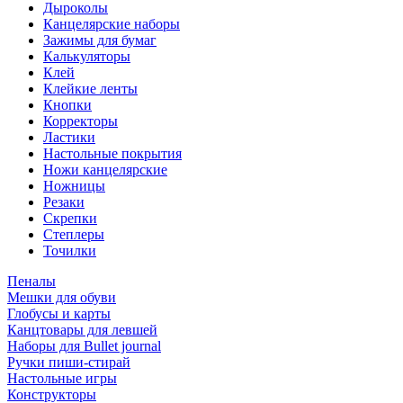
Дыроколы
Канцелярские наборы
Зажимы для бумаг
Калькуляторы
Клей
Клейкие ленты
Кнопки
Корректоры
Ластики
Настольные покрытия
Ножи канцелярские
Ножницы
Резаки
Скрепки
Степлеры
Точилки
Пеналы
Мешки для обуви
Глобусы и карты
Канцтовары для левшей
Наборы для Bullet journal
Ручки пиши-стирай
Настольные игры
Конструкторы