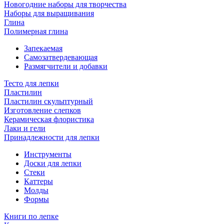
Новогодние наборы для творчества
Наборы для выращивания
Глина
Полимерная глина
Запекаемая
Самозатвердевающая
Размягчители и добавки
Тесто для лепки
Пластилин
Пластилин скульптурный
Изготовление слепков
Керамическая флористика
Лаки и гели
Принадлежности для лепки
Инструменты
Доски для лепки
Стеки
Каттеры
Молды
Формы
Книги по лепке