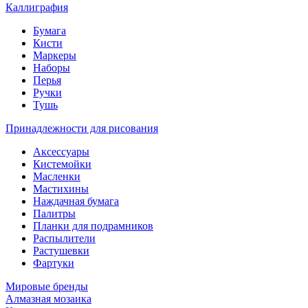
Каллиграфия
Бумага
Кисти
Маркеры
Наборы
Перья
Ручки
Тушь
Принадлежности для рисования
Аксессуары
Кистемойки
Масленки
Мастихины
Наждачная бумага
Палитры
Планки для подрамников
Распылители
Растушевки
Фартуки
Мировые бренды
Алмазная мозаика