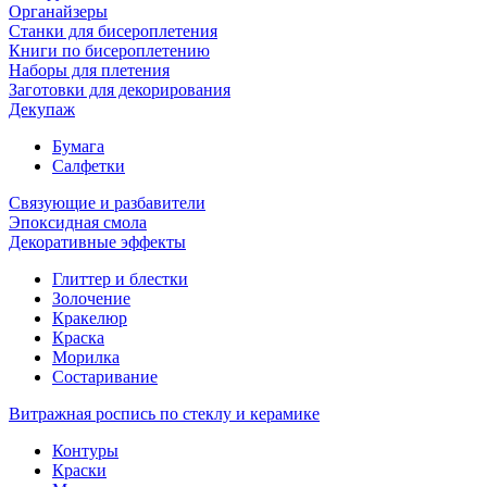
Органайзеры
Станки для бисероплетения
Книги по бисероплетению
Наборы для плетения
Заготовки для декорирования
Декупаж
Бумага
Салфетки
Связующие и разбавители
Эпоксидная смола
Декоративные эффекты
Глиттер и блестки
Золочение
Кракелюр
Краска
Морилка
Состаривание
Витражная роспись по стеклу и керамике
Контуры
Краски