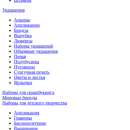
Штампы
Украшения
Анкеры
Аппликации
Брадсы
Вырубка
Люверсы
Наборы украшений
Объемные украшения
Перья
Полубусины
Пуговицы
Сургучная печать
Цветы и листья
Ярлычки
Наборы для скрапбукинга
Мировые бренды
Наборы для детского творчества
Аппликация
Гравюры
Бисероплетение
Вышивание