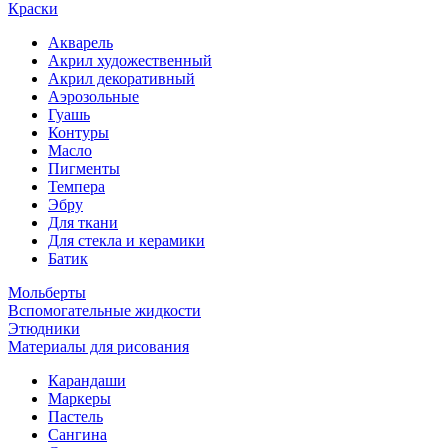
Краски
Акварель
Акрил художественный
Акрил декоративный
Аэрозольные
Гуашь
Контуры
Масло
Пигменты
Темпера
Эбру
Для ткани
Для стекла и керамики
Батик
Мольберты
Вспомогательные жидкости
Этюдники
Материалы для рисования
Карандаши
Маркеры
Пастель
Сангина