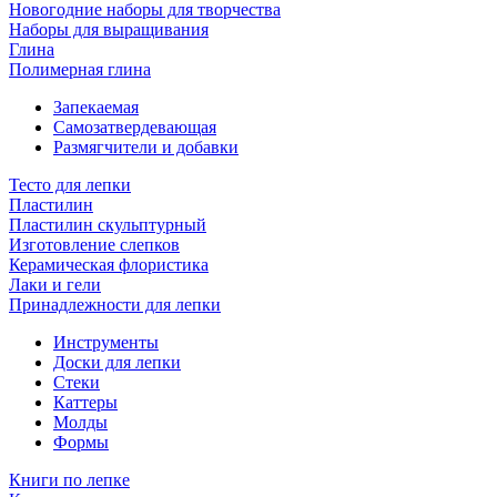
Новогодние наборы для творчества
Наборы для выращивания
Глина
Полимерная глина
Запекаемая
Самозатвердевающая
Размягчители и добавки
Тесто для лепки
Пластилин
Пластилин скульптурный
Изготовление слепков
Керамическая флористика
Лаки и гели
Принадлежности для лепки
Инструменты
Доски для лепки
Стеки
Каттеры
Молды
Формы
Книги по лепке