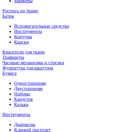
Маркеры
Роспись по ткани
Батик
Вспомогательные средства
Инструменты
Контуры
Краски
Красители для ткани
Трафареты
Часовые механизмы и стрелки
Фурнитура для шкатулок
Бумага
Односторонняя
Двусторонняя
Наборы
Кардсток
Калька
Инструменты
Дыроколы
Клеевой пистолет