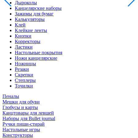
Дыроколы
Канцелярские наборы
Зажимы для бумаг
Калькуляторы
Клей
Клейкие ленты
Кнопки
Корректоры
Ластики
Настольные покрытия
Ножи канцелярские
Ножницы
Резаки
Скрепки
Степлеры
Точилки
Пеналы
Мешки для обуви
Глобусы и карты
Канцтовары для левшей
Наборы для Bullet journal
Ручки пиши-стирай
Настольные игры
Конструкторы