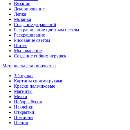
Вязание
Декорирование
Лепка
Мозаика
Создание украшений
Раскрашивание цветным песком
Раскрашивание
Рисование светом
Шитье
Мыловарение
Создание гибких игрушек
Материалы для творчества
3D ручки
Картины своими руками
Краски пальчиковые
Магниты
Мелки
Наборы бусин
Наклейки
Открытки
Помпоны
Шенил