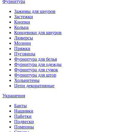
Фурнитура
Зажимы для шнуров
Застежки
Кнопки
Кольца
Концевики для шнуров
Люверсы
Молнии
Пряжки
Пуговицы
Фурнитура для белья
Фурнитура для одежды
Фурнитура для сумок
Фурнитура для штор
Хольнитены
Цепи декоративные
Украшения
Банты
Нашивки
Пайетки
Подвески
Помпоны