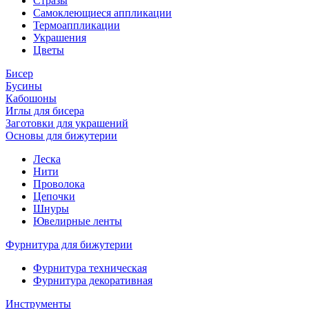
Стразы
Самоклеющиеся аппликации
Термоаппликации
Украшения
Цветы
Бисер
Бусины
Кабошоны
Иглы для бисера
Заготовки для украшений
Основы для бижутерии
Леска
Нити
Проволока
Цепочки
Шнуры
Ювелирные ленты
Фурнитура для бижутерии
Фурнитура техническая
Фурнитура декоративная
Инструменты