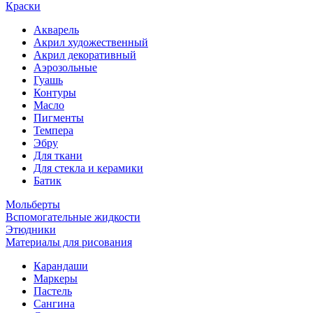
Краски
Акварель
Акрил художественный
Акрил декоративный
Аэрозольные
Гуашь
Контуры
Масло
Пигменты
Темпера
Эбру
Для ткани
Для стекла и керамики
Батик
Мольберты
Вспомогательные жидкости
Этюдники
Материалы для рисования
Карандаши
Маркеры
Пастель
Сангина