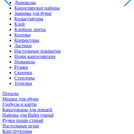
Дыроколы
Канцелярские наборы
Зажимы для бумаг
Калькуляторы
Клей
Клейкие ленты
Кнопки
Корректоры
Ластики
Настольные покрытия
Ножи канцелярские
Ножницы
Резаки
Скрепки
Степлеры
Точилки
Пеналы
Мешки для обуви
Глобусы и карты
Канцтовары для левшей
Наборы для Bullet journal
Ручки пиши-стирай
Настольные игры
Конструкторы