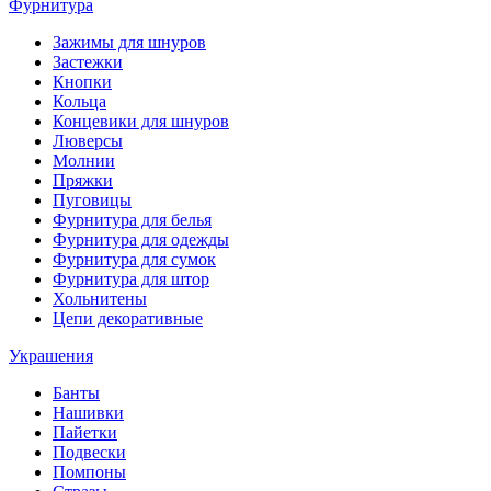
Фурнитура
Зажимы для шнуров
Застежки
Кнопки
Кольца
Концевики для шнуров
Люверсы
Молнии
Пряжки
Пуговицы
Фурнитура для белья
Фурнитура для одежды
Фурнитура для сумок
Фурнитура для штор
Хольнитены
Цепи декоративные
Украшения
Банты
Нашивки
Пайетки
Подвески
Помпоны