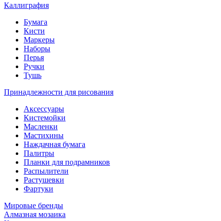
Каллиграфия
Бумага
Кисти
Маркеры
Наборы
Перья
Ручки
Тушь
Принадлежности для рисования
Аксессуары
Кистемойки
Масленки
Мастихины
Наждачная бумага
Палитры
Планки для подрамников
Распылители
Растушевки
Фартуки
Мировые бренды
Алмазная мозаика