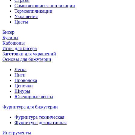
Стразы
Самоклеющиеся аппликации
Термоаппликации
Украшения
Цветы
Бисер
Бусины
Кабошоны
Иглы для бисера
Заготовки для украшений
Основы для бижутерии
Леска
Нити
Проволока
Цепочки
Шнуры
Ювелирные ленты
Фурнитура для бижутерии
Фурнитура техническая
Фурнитура декоративная
Инструменты