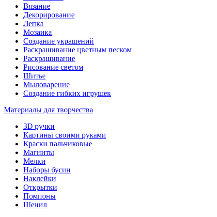
Вязание
Декорирование
Лепка
Мозаика
Создание украшений
Раскрашивание цветным песком
Раскрашивание
Рисование светом
Шитье
Мыловарение
Создание гибких игрушек
Материалы для творчества
3D ручки
Картины своими руками
Краски пальчиковые
Магниты
Мелки
Наборы бусин
Наклейки
Открытки
Помпоны
Шенил