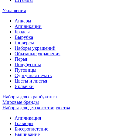
Штампы
Украшения
Анкеры
Аппликации
Брадсы
Вырубка
Люверсы
Наборы украшений
Объемные украшения
Перья
Полубусины
Пуговицы
Сургучная печать
Цветы и листья
Ярлычки
Наборы для скрапбукинга
Мировые бренды
Наборы для детского творчества
Аппликация
Гравюры
Бисероплетение
Вышивание