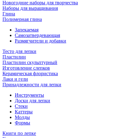
Новогодние наборы для творчества
Наборы для выращивания
Глина
Полимерная глина
Запекаемая
Самозатвердевающая
Размягчители и добавки
Тесто для лепки
Пластилин
Пластилин скульптурный
Изготовление слепков
Керамическая флористика
Лаки и гели
Принадлежности для лепки
Инструменты
Доски для лепки
Стеки
Каттеры
Молды
Формы
Книги по лепке