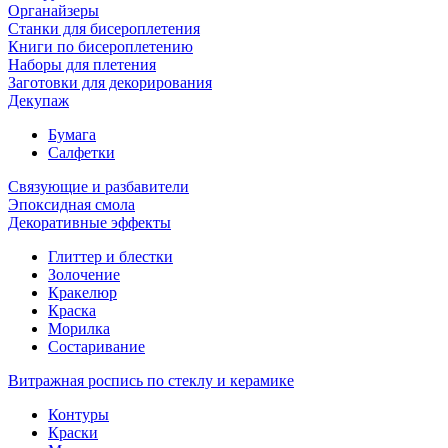
Органайзеры
Станки для бисероплетения
Книги по бисероплетению
Наборы для плетения
Заготовки для декорирования
Декупаж
Бумага
Салфетки
Связующие и разбавители
Эпоксидная смола
Декоративные эффекты
Глиттер и блестки
Золочение
Кракелюр
Краска
Морилка
Состаривание
Витражная роспись по стеклу и керамике
Контуры
Краски