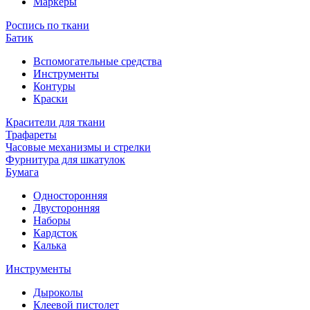
Маркеры
Роспись по ткани
Батик
Вспомогательные средства
Инструменты
Контуры
Краски
Красители для ткани
Трафареты
Часовые механизмы и стрелки
Фурнитура для шкатулок
Бумага
Односторонняя
Двусторонняя
Наборы
Кардсток
Калька
Инструменты
Дыроколы
Клеевой пистолет