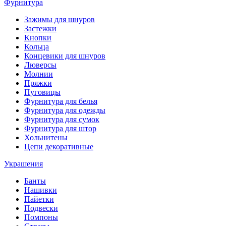
Фурнитура
Зажимы для шнуров
Застежки
Кнопки
Кольца
Концевики для шнуров
Люверсы
Молнии
Пряжки
Пуговицы
Фурнитура для белья
Фурнитура для одежды
Фурнитура для сумок
Фурнитура для штор
Хольнитены
Цепи декоративные
Украшения
Банты
Нашивки
Пайетки
Подвески
Помпоны