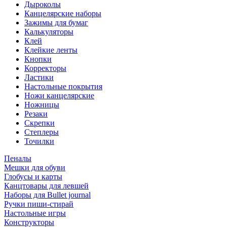
Дыроколы
Канцелярские наборы
Зажимы для бумаг
Калькуляторы
Клей
Клейкие ленты
Кнопки
Корректоры
Ластики
Настольные покрытия
Ножи канцелярские
Ножницы
Резаки
Скрепки
Степлеры
Точилки
Пеналы
Мешки для обуви
Глобусы и карты
Канцтовары для левшей
Наборы для Bullet journal
Ручки пиши-стирай
Настольные игры
Конструкторы