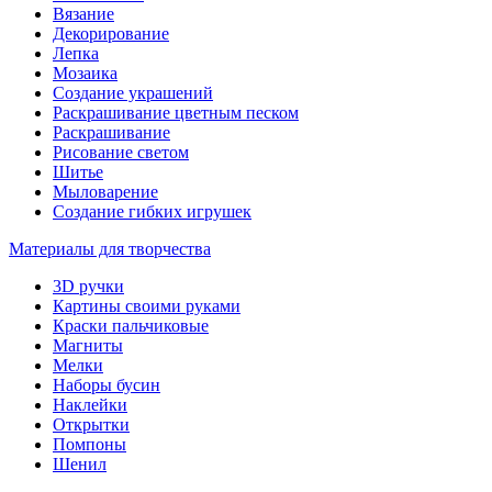
Вязание
Декорирование
Лепка
Мозаика
Создание украшений
Раскрашивание цветным песком
Раскрашивание
Рисование светом
Шитье
Мыловарение
Создание гибких игрушек
Материалы для творчества
3D ручки
Картины своими руками
Краски пальчиковые
Магниты
Мелки
Наборы бусин
Наклейки
Открытки
Помпоны
Шенил