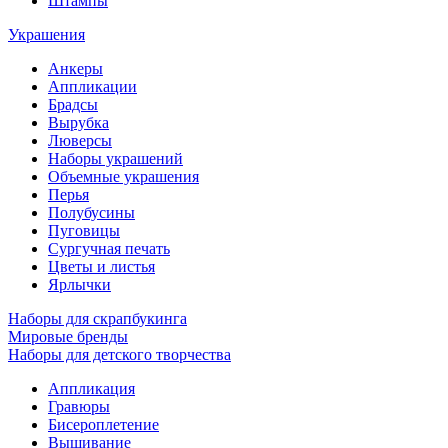
Штампы
Украшения
Анкеры
Аппликации
Брадсы
Вырубка
Люверсы
Наборы украшений
Объемные украшения
Перья
Полубусины
Пуговицы
Сургучная печать
Цветы и листья
Ярлычки
Наборы для скрапбукинга
Мировые бренды
Наборы для детского творчества
Аппликация
Гравюры
Бисероплетение
Вышивание