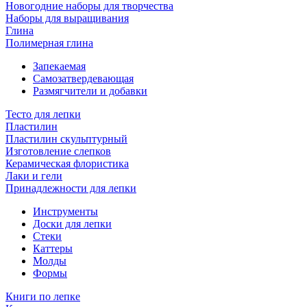
Новогодние наборы для творчества
Наборы для выращивания
Глина
Полимерная глина
Запекаемая
Самозатвердевающая
Размягчители и добавки
Тесто для лепки
Пластилин
Пластилин скульптурный
Изготовление слепков
Керамическая флористика
Лаки и гели
Принадлежности для лепки
Инструменты
Доски для лепки
Стеки
Каттеры
Молды
Формы
Книги по лепке