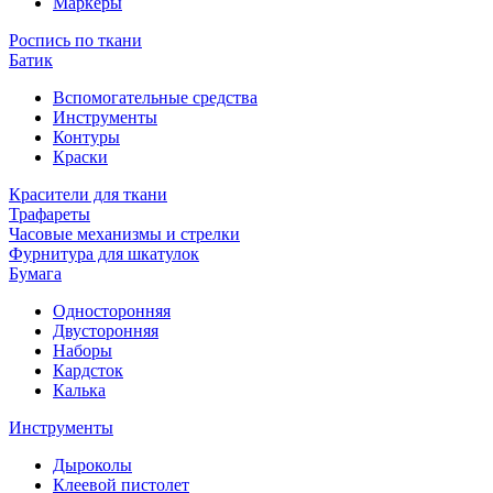
Маркеры
Роспись по ткани
Батик
Вспомогательные средства
Инструменты
Контуры
Краски
Красители для ткани
Трафареты
Часовые механизмы и стрелки
Фурнитура для шкатулок
Бумага
Односторонняя
Двусторонняя
Наборы
Кардсток
Калька
Инструменты
Дыроколы
Клеевой пистолет