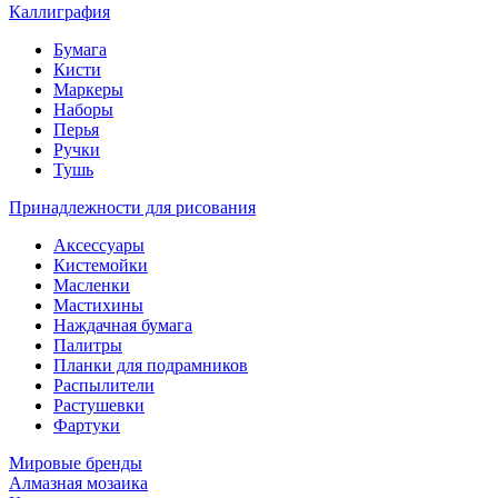
Каллиграфия
Бумага
Кисти
Маркеры
Наборы
Перья
Ручки
Тушь
Принадлежности для рисования
Аксессуары
Кистемойки
Масленки
Мастихины
Наждачная бумага
Палитры
Планки для подрамников
Распылители
Растушевки
Фартуки
Мировые бренды
Алмазная мозаика