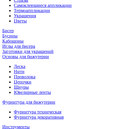
Стразы
Самоклеющиеся аппликации
Термоаппликации
Украшения
Цветы
Бисер
Бусины
Кабошоны
Иглы для бисера
Заготовки для украшений
Основы для бижутерии
Леска
Нити
Проволока
Цепочки
Шнуры
Ювелирные ленты
Фурнитура для бижутерии
Фурнитура техническая
Фурнитура декоративная
Инструменты