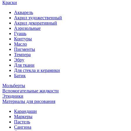
Краски
Акварель
Акрил художественный
Акрил декоративный
Аэрозольные
Гуашь
Контуры
Масло
Пигменты
Темпера
Эбру
Для ткани
Для стекла и керамики
Батик
Мольберты
Вспомогательные жидкости
Этюдники
Материалы для рисования
Карандаши
Маркеры
Пастель
Сангина