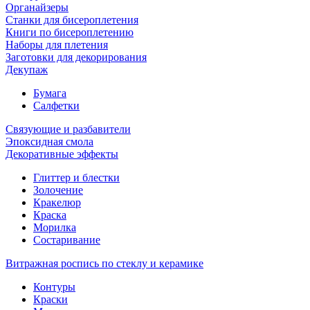
Органайзеры
Станки для бисероплетения
Книги по бисероплетению
Наборы для плетения
Заготовки для декорирования
Декупаж
Бумага
Салфетки
Связующие и разбавители
Эпоксидная смола
Декоративные эффекты
Глиттер и блестки
Золочение
Кракелюр
Краска
Морилка
Состаривание
Витражная роспись по стеклу и керамике
Контуры
Краски