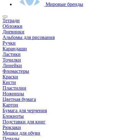
Мировые бренды
Тетради
Обложки
Дневники
Альбомы для рисования
Ручки
Карандаши
Ластики
Точилки
Линейки
Фломастеры
Краски
Кисти
Пластилин
Ножницы
Цветная бумага
Картон
Бумага для черчения
Блокноты
Подставки для книг
Рюкзаки
Мешки для обуви
Пеналы