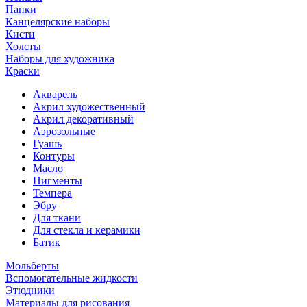
Папки
Канцелярские наборы
Кисти
Холсты
Наборы для художника
Краски
Акварель
Акрил художественный
Акрил декоративный
Аэрозольные
Гуашь
Контуры
Масло
Пигменты
Темпера
Эбру
Для ткани
Для стекла и керамики
Батик
Мольберты
Вспомогательные жидкости
Этюдники
Материалы для рисования