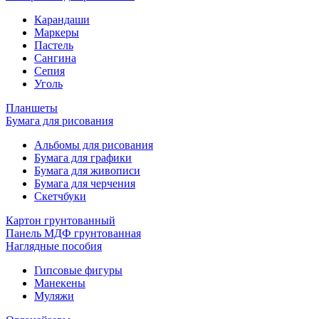
Карандаши
Маркеры
Пастель
Сангина
Сепия
Уголь
Планшеты
Бумага для рисования
Альбомы для рисования
Бумага для графики
Бумага для живописи
Бумага для черчения
Скетчбуки
Картон грунтованный
Панель МДФ грунтованная
Наглядные пособия
Гипсовые фигуры
Манекены
Муляжи