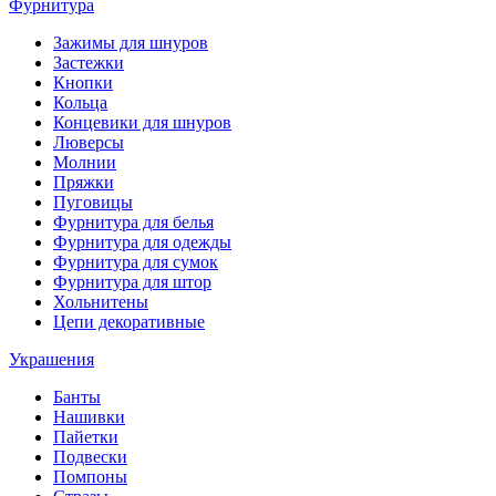
Фурнитура
Зажимы для шнуров
Застежки
Кнопки
Кольца
Концевики для шнуров
Люверсы
Молнии
Пряжки
Пуговицы
Фурнитура для белья
Фурнитура для одежды
Фурнитура для сумок
Фурнитура для штор
Хольнитены
Цепи декоративные
Украшения
Банты
Нашивки
Пайетки
Подвески
Помпоны