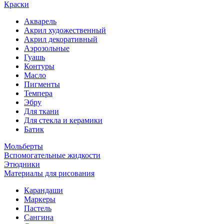
Краски
Акварель
Акрил художественный
Акрил декоративный
Аэрозольные
Гуашь
Контуры
Масло
Пигменты
Темпера
Эбру
Для ткани
Для стекла и керамики
Батик
Мольберты
Вспомогательные жидкости
Этюдники
Материалы для рисования
Карандаши
Маркеры
Пастель
Сангина