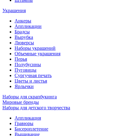
Штампы
Украшения
Анкеры
Аппликации
Брадсы
Вырубка
Люверсы
Наборы украшений
Объемные украшения
Перья
Полубусины
Пуговицы
Сургучная печать
Цветы и листья
Ярлычки
Наборы для скрапбукинга
Мировые бренды
Наборы для детского творчества
Аппликация
Гравюры
Бисероплетение
Вышивание