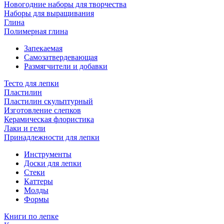
Новогодние наборы для творчества
Наборы для выращивания
Глина
Полимерная глина
Запекаемая
Самозатвердевающая
Размягчители и добавки
Тесто для лепки
Пластилин
Пластилин скульптурный
Изготовление слепков
Керамическая флористика
Лаки и гели
Принадлежности для лепки
Инструменты
Доски для лепки
Стеки
Каттеры
Молды
Формы
Книги по лепке