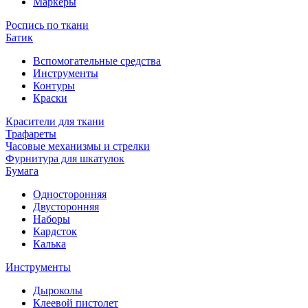
Маркеры
Роспись по ткани
Батик
Вспомогательные средства
Инструменты
Контуры
Краски
Красители для ткани
Трафареты
Часовые механизмы и стрелки
Фурнитура для шкатулок
Бумага
Односторонняя
Двусторонняя
Наборы
Кардсток
Калька
Инструменты
Дыроколы
Клеевой пистолет