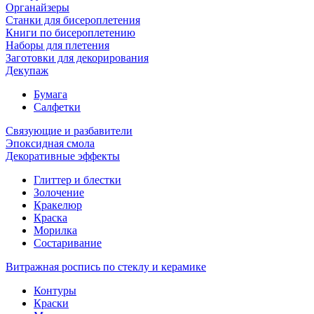
Органайзеры
Станки для бисероплетения
Книги по бисероплетению
Наборы для плетения
Заготовки для декорирования
Декупаж
Бумага
Салфетки
Связующие и разбавители
Эпоксидная смола
Декоративные эффекты
Глиттер и блестки
Золочение
Кракелюр
Краска
Морилка
Состаривание
Витражная роспись по стеклу и керамике
Контуры
Краски