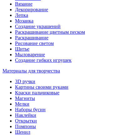
Вязание
Декорирование
Лепка
Мозаика
Создание украшений
Раскрашивание цветным песком
Раскрашивание
Рисование светом
Шитье
Мыловарение
Создание гибких игрушек
Материалы для творчества
3D ручки
Картины своими руками
Краски пальчиковые
Магниты
Мелки
Наборы бусин
Наклейки
Открытки
Помпоны
Шенил