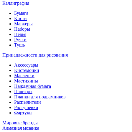
Каллиграфия
Бумага
Кисти
Маркеры
Наборы
Перья
Ручки
Тушь
Принадлежности для рисования
Аксессуары
Кистемойки
Масленки
Мастихины
Наждачная бумага
Палитры
Планки для подрамников
Распылители
Растушевки
Фартуки
Мировые бренды
Алмазная мозаика