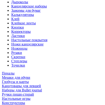
Дыроколы
Канцелярские наборы
Зажимы для бумаг
Калькуляторы
Клей
Клейкие ленты
Кнопки
Корректоры
Ластики
Настольные покрытия
Ножи канцелярские
Ножницы
Резаки
Скрепки
Степлеры
Точилки
Пеналы
Мешки для обуви
Глобусы и карты
Канцтовары для левшей
Наборы для Bullet journal
Ручки пиши-стирай
Настольные игры
Конструкторы