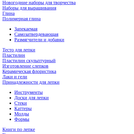
Новогодние наборы для творчества
Наборы для выращивания
Глина
Полимерная глина
Запекаемая
Самозатвердевающая
Размягчители и добавки
Тесто для лепки
Пластилин
Пластилин скульптурный
Изготовление слепков
Керамическая флористика
Лаки и гели
Принадлежности для лепки
Инструменты
Доски для лепки
Стеки
Каттеры
Молды
Формы
Книги по лепке