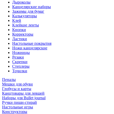
Дыроколы
Канцелярские наборы
Зажимы для бумаг
Калькуляторы
Клей
Клейкие ленты
Кнопки
Корректоры
Ластики
Настольные покрытия
Ножи канцелярские
Ножницы
Резаки
Скрепки
Степлеры
Точилки
Пеналы
Мешки для обуви
Глобусы и карты
Канцтовары для левшей
Наборы для Bullet journal
Ручки пиши-стирай
Настольные игры
Конструкторы