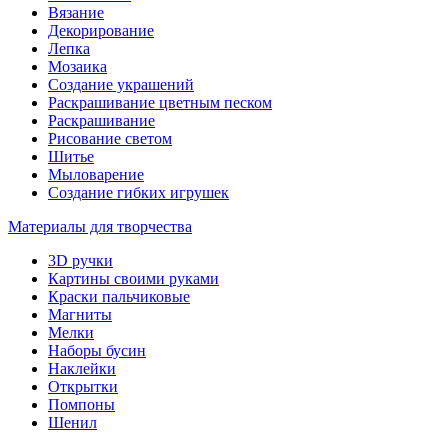
Вязание
Декорирование
Лепка
Мозаика
Создание украшений
Раскрашивание цветным песком
Раскрашивание
Рисование светом
Шитье
Мыловарение
Создание гибких игрушек
Материалы для творчества
3D ручки
Картины своими руками
Краски пальчиковые
Магниты
Мелки
Наборы бусин
Наклейки
Открытки
Помпоны
Шенил