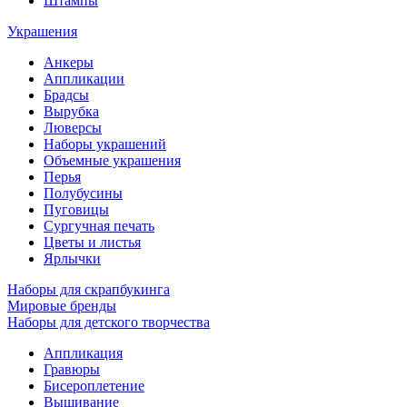
Штампы
Украшения
Анкеры
Аппликации
Брадсы
Вырубка
Люверсы
Наборы украшений
Объемные украшения
Перья
Полубусины
Пуговицы
Сургучная печать
Цветы и листья
Ярлычки
Наборы для скрапбукинга
Мировые бренды
Наборы для детского творчества
Аппликация
Гравюры
Бисероплетение
Вышивание