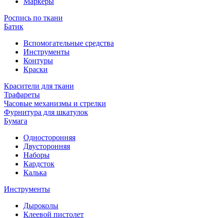
Маркеры
Роспись по ткани
Батик
Вспомогательные средства
Инструменты
Контуры
Краски
Красители для ткани
Трафареты
Часовые механизмы и стрелки
Фурнитура для шкатулок
Бумага
Односторонняя
Двусторонняя
Наборы
Кардсток
Калька
Инструменты
Дыроколы
Клеевой пистолет