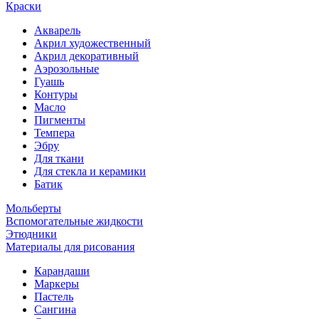
Краски
Акварель
Акрил художественный
Акрил декоративный
Аэрозольные
Гуашь
Контуры
Масло
Пигменты
Темпера
Эбру
Для ткани
Для стекла и керамики
Батик
Мольберты
Вспомогательные жидкости
Этюдники
Материалы для рисования
Карандаши
Маркеры
Пастель
Сангина