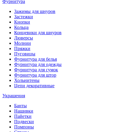
Фурнитура
Зажимы для шнуров
Застежки
Кнопки
Кольца
Концевики для шнуров
Люверсы
Молнии
Пряжки
Пуговицы
Фурнитура для белья
Фурнитура для одежды
Фурнитура для сумок
Фурнитура для штор
Хольнитены
Цепи декоративные
Украшения
Банты
Нашивки
Пайетки
Подвески
Помпоны