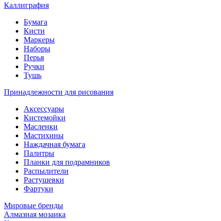
Каллиграфия
Бумага
Кисти
Маркеры
Наборы
Перья
Ручки
Тушь
Принадлежности для рисования
Аксессуары
Кистемойки
Масленки
Мастихины
Наждачная бумага
Палитры
Планки для подрамников
Распылители
Растушевки
Фартуки
Мировые бренды
Алмазная мозаика