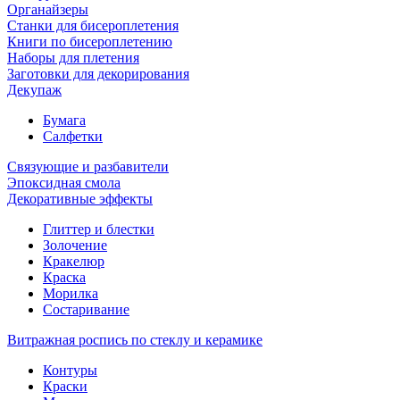
Органайзеры
Станки для бисероплетения
Книги по бисероплетению
Наборы для плетения
Заготовки для декорирования
Декупаж
Бумага
Салфетки
Связующие и разбавители
Эпоксидная смола
Декоративные эффекты
Глиттер и блестки
Золочение
Кракелюр
Краска
Морилка
Состаривание
Витражная роспись по стеклу и керамике
Контуры
Краски