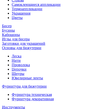
Стразы
Самоклеющиеся аппликации
Термоаппликации
Украшения
Цветы
Бисер
Бусины
Кабошоны
Иглы для бисера
Заготовки для украшений
Основы для бижутерии
Леска
Нити
Проволока
Цепочки
Шнуры
Ювелирные ленты
Фурнитура для бижутерии
Фурнитура техническая
Фурнитура декоративная
Инструменты