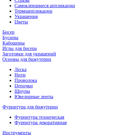
Стразы
Самоклеющиеся аппликации
Термоаппликации
Украшения
Цветы
Бисер
Бусины
Кабошоны
Иглы для бисера
Заготовки для украшений
Основы для бижутерии
Леска
Нити
Проволока
Цепочки
Шнуры
Ювелирные ленты
Фурнитура для бижутерии
Фурнитура техническая
Фурнитура декоративная
Инструменты