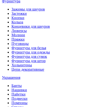
Фурнитура
Зажимы для шнуров
Застежки
Кнопки
Кольца
Концевики для шнуров
Люверсы
Молнии
Пряжки
Пуговицы
Фурнитура для белья
Фурнитура для одежды
Фурнитура для сумок
Фурнитура для штор
Хольнитены
Цепи декоративные
Украшения
Банты
Нашивки
Пайетки
Подвески
Помпоны