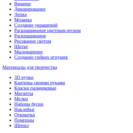
Вязание
Декорирование
Лепка
Мозаика
Создание украшений
Раскрашивание цветным песком
Раскрашивание
Рисование светом
Шитье
Мыловарение
Создание гибких игрушек
Материалы для творчества
3D ручки
Картины своими руками
Краски пальчиковые
Магниты
Мелки
Наборы бусин
Наклейки
Открытки
Помпоны
Шенил