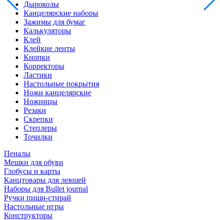
Дыроколы
Канцелярские наборы
Зажимы для бумаг
Калькуляторы
Клей
Клейкие ленты
Кнопки
Корректоры
Ластики
Настольные покрытия
Ножи канцелярские
Ножницы
Резаки
Скрепки
Степлеры
Точилки
Пеналы
Мешки для обуви
Глобусы и карты
Канцтовары для левшей
Наборы для Bullet journal
Ручки пиши-стирай
Настольные игры
Конструкторы