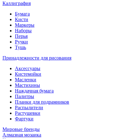
Каллиграфия
Бумага
Кисти
Маркеры
Наборы
Перья
Ручки
Тушь
Принадлежности для рисования
Аксессуары
Кистемойки
Масленки
Мастихины
Наждачная бумага
Палитры
Планки для подрамников
Распылители
Растушевки
Фартуки
Мировые бренды
Алмазная мозаика