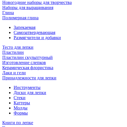
Новогодние наборы для творчества
Наборы для выращивания
Глина
Полимерная глина
Запекаемая
Самозатвердевающая
Размягчители и добавки
Тесто для лепки
Пластилин
Пластилин скульптурный
Изготовление слепков
Керамическая флористика
Лаки и гели
Принадлежности для лепки
Инструменты
Доски для лепки
Стеки
Каттеры
Молды
Формы
Книги по лепке