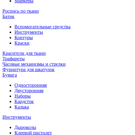
Маркеры
Роспись по ткани
Батик
Вспомогательные средства
Инструменты
Контуры
Краски
Красители для ткани
Трафареты
Часовые механизмы и стрелки
Фурнитура для шкатулок
Бумага
Односторонняя
Двусторонняя
Наборы
Кардсток
Калька
Инструменты
Дыроколы
Клеевой пистолет