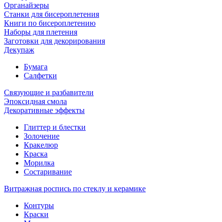
Органайзеры
Станки для бисероплетения
Книги по бисероплетению
Наборы для плетения
Заготовки для декорирования
Декупаж
Бумага
Салфетки
Связующие и разбавители
Эпоксидная смола
Декоративные эффекты
Глиттер и блестки
Золочение
Кракелюр
Краска
Морилка
Состаривание
Витражная роспись по стеклу и керамике
Контуры
Краски