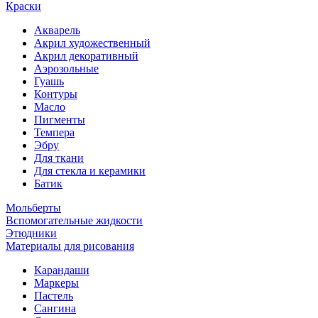
Краски
Акварель
Акрил художественный
Акрил декоративный
Аэрозольные
Гуашь
Контуры
Масло
Пигменты
Темпера
Эбру
Для ткани
Для стекла и керамики
Батик
Мольберты
Вспомогательные жидкости
Этюдники
Материалы для рисования
Карандаши
Маркеры
Пастель
Сангина