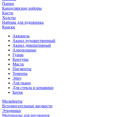
Папки
Канцелярские наборы
Кисти
Холсты
Наборы для художника
Краски
Акварель
Акрил художественный
Акрил декоративный
Аэрозольные
Гуашь
Контуры
Масло
Пигменты
Темпера
Эбру
Для ткани
Для стекла и керамики
Батик
Мольберты
Вспомогательные жидкости
Этюдники
Материалы для рисования