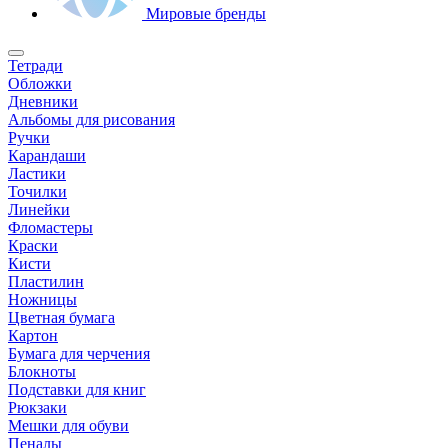
Мировые бренды
Тетради
Обложки
Дневники
Альбомы для рисования
Ручки
Карандаши
Ластики
Точилки
Линейки
Фломастеры
Краски
Кисти
Пластилин
Ножницы
Цветная бумага
Картон
Бумага для черчения
Блокноты
Подставки для книг
Рюкзаки
Мешки для обуви
Пеналы