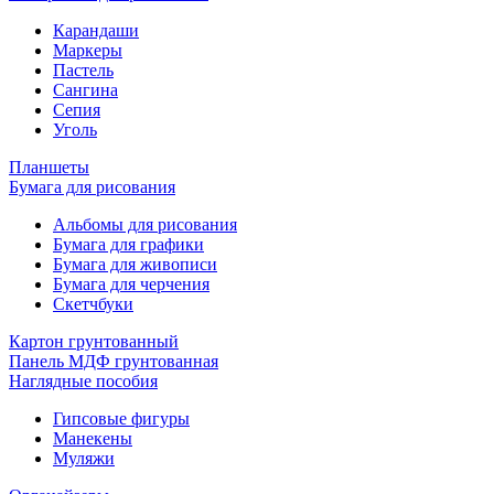
Карандаши
Маркеры
Пастель
Сангина
Сепия
Уголь
Планшеты
Бумага для рисования
Альбомы для рисования
Бумага для графики
Бумага для живописи
Бумага для черчения
Скетчбуки
Картон грунтованный
Панель МДФ грунтованная
Наглядные пособия
Гипсовые фигуры
Манекены
Муляжи