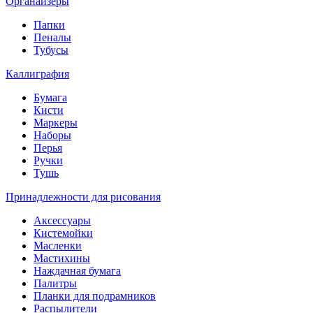
Органайзеры
Папки
Пеналы
Тубусы
Каллиграфия
Бумага
Кисти
Маркеры
Наборы
Перья
Ручки
Тушь
Принадлежности для рисования
Аксессуары
Кистемойки
Масленки
Мастихины
Наждачная бумага
Палитры
Планки для подрамников
Распылители