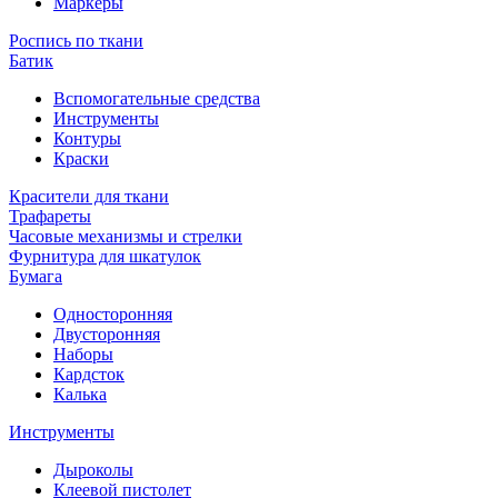
Маркеры
Роспись по ткани
Батик
Вспомогательные средства
Инструменты
Контуры
Краски
Красители для ткани
Трафареты
Часовые механизмы и стрелки
Фурнитура для шкатулок
Бумага
Односторонняя
Двусторонняя
Наборы
Кардсток
Калька
Инструменты
Дыроколы
Клеевой пистолет