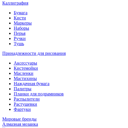
Каллиграфия
Бумага
Кисти
Маркеры
Наборы
Перья
Ручки
Тушь
Принадлежности для рисования
Аксессуары
Кистемойки
Масленки
Мастихины
Наждачная бумага
Палитры
Планки для подрамников
Распылители
Растушевки
Фартуки
Мировые бренды
Алмазная мозаика