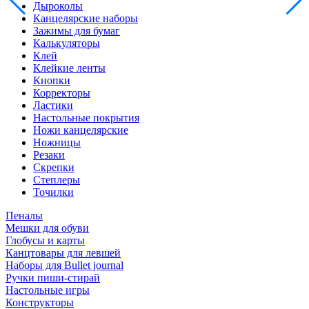
Дыроколы
Канцелярские наборы
Зажимы для бумаг
Калькуляторы
Клей
Клейкие ленты
Кнопки
Корректоры
Ластики
Настольные покрытия
Ножи канцелярские
Ножницы
Резаки
Скрепки
Степлеры
Точилки
Пеналы
Мешки для обуви
Глобусы и карты
Канцтовары для левшей
Наборы для Bullet journal
Ручки пиши-стирай
Настольные игры
Конструкторы