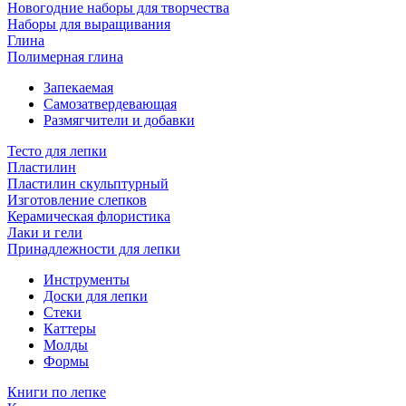
Новогодние наборы для творчества
Наборы для выращивания
Глина
Полимерная глина
Запекаемая
Самозатвердевающая
Размягчители и добавки
Тесто для лепки
Пластилин
Пластилин скульптурный
Изготовление слепков
Керамическая флористика
Лаки и гели
Принадлежности для лепки
Инструменты
Доски для лепки
Стеки
Каттеры
Молды
Формы
Книги по лепке