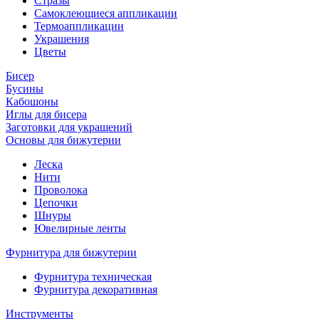
Стразы
Самоклеющиеся аппликации
Термоаппликации
Украшения
Цветы
Бисер
Бусины
Кабошоны
Иглы для бисера
Заготовки для украшений
Основы для бижутерии
Леска
Нити
Проволока
Цепочки
Шнуры
Ювелирные ленты
Фурнитура для бижутерии
Фурнитура техническая
Фурнитура декоративная
Инструменты