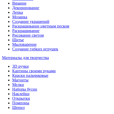
Вязание
Декорирование
Лепка
Мозаика
Создание украшений
Раскрашивание цветным песком
Раскрашивание
Рисование светом
Шитье
Мыловарение
Создание гибких игрушек
Материалы для творчества
3D ручки
Картины своими руками
Краски пальчиковые
Магниты
Мелки
Наборы бусин
Наклейки
Открытки
Помпоны
Шенил