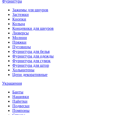
Фурнитура
Зажимы для шнуров
Застежки
Кнопки
Кольца
Концевики для шнуров
Люверсы
Молнии
Пряжки
Пуговицы
Фурнитура для белья
Фурнитура для одежды
Фурнитура для сумок
Фурнитура для штор
Хольнитены
Цепи декоративные
Украшения
Банты
Нашивки
Пайетки
Подвески
Помпоны