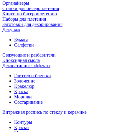
Органайзеры
Станки для бисероплетения
Книги по бисероплетению
Наборы для плетения
Заготовки для декорирования
Декупаж
Бумага
Салфетки
Связующие и разбавители
Эпоксидная смола
Декоративные эффекты
Глиттер и блестки
Золочение
Кракелюр
Краска
Морилка
Состаривание
Витражная роспись по стеклу и керамике
Контуры
Краски