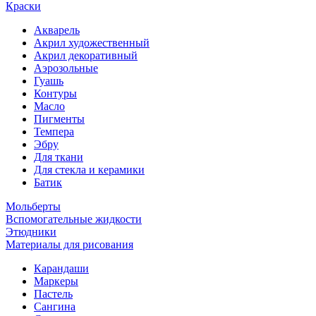
Краски
Акварель
Акрил художественный
Акрил декоративный
Аэрозольные
Гуашь
Контуры
Масло
Пигменты
Темпера
Эбру
Для ткани
Для стекла и керамики
Батик
Мольберты
Вспомогательные жидкости
Этюдники
Материалы для рисования
Карандаши
Маркеры
Пастель
Сангина