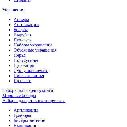
Штампы
Украшения
Анкеры
Аппликации
Брадсы
Вырубка
Люверсы
Наборы украшений
Объемные украшения
Перья
Полубусины
Пуговицы
Сургучная печать
Цветы и листья
Ярлычки
Наборы для скрапбукинга
Мировые бренды
Наборы для детского творчества
Аппликация
Гравюры
Бисероплетение
Вышивание