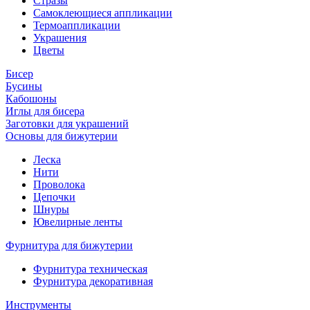
Стразы
Самоклеющиеся аппликации
Термоаппликации
Украшения
Цветы
Бисер
Бусины
Кабошоны
Иглы для бисера
Заготовки для украшений
Основы для бижутерии
Леска
Нити
Проволока
Цепочки
Шнуры
Ювелирные ленты
Фурнитура для бижутерии
Фурнитура техническая
Фурнитура декоративная
Инструменты