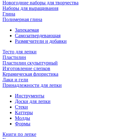
Новогодние наборы для творчества
Наборы для выращивания
Глина
Полимерная глина
Запекаемая
Самозатвердевающая
Размягчители и добавки
Тесто для лепки
Пластилин
Пластилин скульптурный
Изготовление слепков
Керамическая флористика
Лаки и гели
Принадлежности для лепки
Инструменты
Доски для лепки
Стеки
Каттеры
Молды
Формы
Книги по лепке