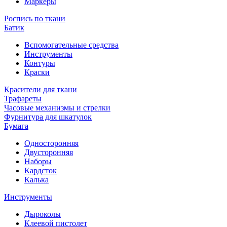
Маркеры
Роспись по ткани
Батик
Вспомогательные средства
Инструменты
Контуры
Краски
Красители для ткани
Трафареты
Часовые механизмы и стрелки
Фурнитура для шкатулок
Бумага
Односторонняя
Двусторонняя
Наборы
Кардсток
Калька
Инструменты
Дыроколы
Клеевой пистолет