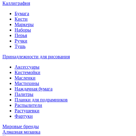
Каллиграфия
Бумага
Кисти
Маркеры
Наборы
Перья
Ручки
Тушь
Принадлежности для рисования
Аксессуары
Кистемойки
Масленки
Мастихины
Наждачная бумага
Палитры
Планки для подрамников
Распылители
Растушевки
Фартуки
Мировые бренды
Алмазная мозаика