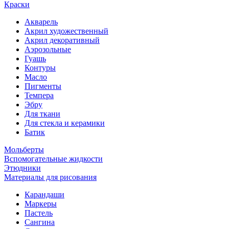
Краски
Акварель
Акрил художественный
Акрил декоративный
Аэрозольные
Гуашь
Контуры
Масло
Пигменты
Темпера
Эбру
Для ткани
Для стекла и керамики
Батик
Мольберты
Вспомогательные жидкости
Этюдники
Материалы для рисования
Карандаши
Маркеры
Пастель
Сангина