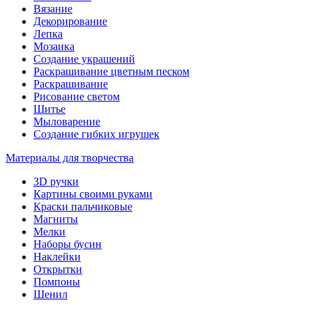
Вязание
Декорирование
Лепка
Мозаика
Создание украшений
Раскрашивание цветным песком
Раскрашивание
Рисование светом
Шитье
Мыловарение
Создание гибких игрушек
Материалы для творчества
3D ручки
Картины своими руками
Краски пальчиковые
Магниты
Мелки
Наборы бусин
Наклейки
Открытки
Помпоны
Шенил