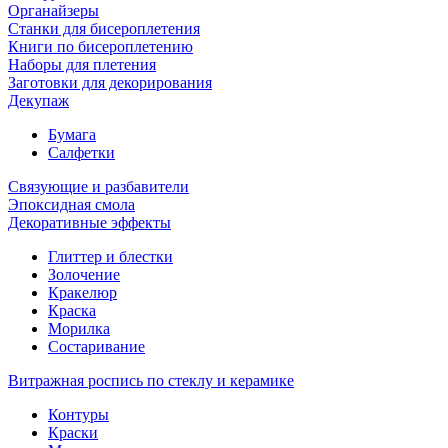
Органайзеры
Станки для бисероплетения
Книги по бисероплетению
Наборы для плетения
Заготовки для декорирования
Декупаж
Бумага
Салфетки
Связующие и разбавители
Эпоксидная смола
Декоративные эффекты
Глиттер и блестки
Золочение
Кракелюр
Краска
Морилка
Состаривание
Витражная роспись по стеклу и керамике
Контуры
Краски