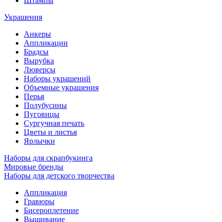
Штампы
Украшения
Анкеры
Аппликации
Брадсы
Вырубка
Люверсы
Наборы украшений
Объемные украшения
Перья
Полубусины
Пуговицы
Сургучная печать
Цветы и листья
Ярлычки
Наборы для скрапбукинга
Мировые бренды
Наборы для детского творчества
Аппликация
Гравюры
Бисероплетение
Вышивание