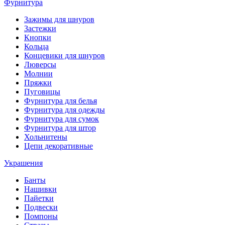
Фурнитура
Зажимы для шнуров
Застежки
Кнопки
Кольца
Концевики для шнуров
Люверсы
Молнии
Пряжки
Пуговицы
Фурнитура для белья
Фурнитура для одежды
Фурнитура для сумок
Фурнитура для штор
Хольнитены
Цепи декоративные
Украшения
Банты
Нашивки
Пайетки
Подвески
Помпоны