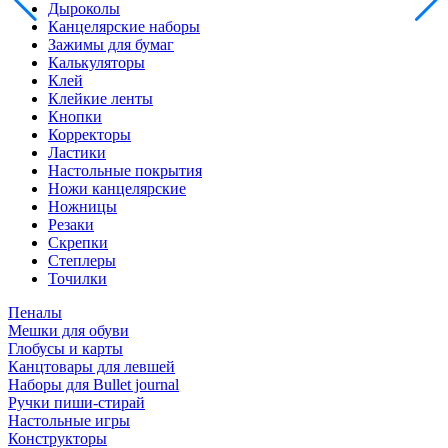
Дыроколы
Канцелярские наборы
Зажимы для бумаг
Калькуляторы
Клей
Клейкие ленты
Кнопки
Корректоры
Ластики
Настольные покрытия
Ножи канцелярские
Ножницы
Резаки
Скрепки
Степлеры
Точилки
Пеналы
Мешки для обуви
Глобусы и карты
Канцтовары для левшей
Наборы для Bullet journal
Ручки пиши-стирай
Настольные игры
Конструкторы