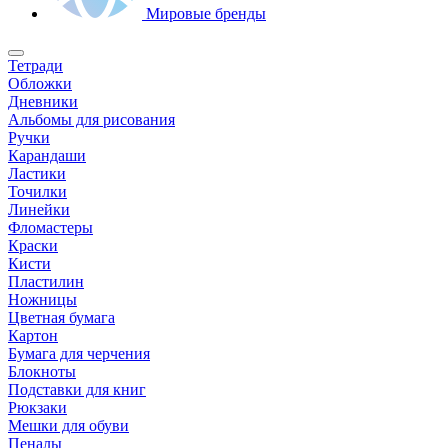
Мировые бренды
Тетради
Обложки
Дневники
Альбомы для рисования
Ручки
Карандаши
Ластики
Точилки
Линейки
Фломастеры
Краски
Кисти
Пластилин
Ножницы
Цветная бумага
Картон
Бумага для черчения
Блокноты
Подставки для книг
Рюкзаки
Мешки для обуви
Пеналы