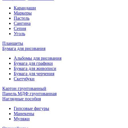
Карандаши
Маркеры
Пастель
Сангина
Сепия
Уголь
Планшеты
Бумага для рисования
Альбомы для рисования
Бумага для графики
Бумага для живописи
Бумага для черчения
Скетчбуки
Картон грунтованный
Панель МДФ грунтованная
Наглядные пособия
Гипсовые фигуры
Манекены
Муляжи