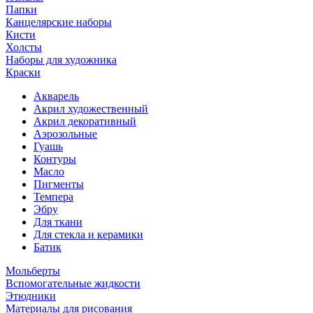
Папки
Канцелярские наборы
Кисти
Холсты
Наборы для художника
Краски
Акварель
Акрил художественный
Акрил декоративный
Аэрозольные
Гуашь
Контуры
Масло
Пигменты
Темпера
Эбру
Для ткани
Для стекла и керамики
Батик
Мольберты
Вспомогательные жидкости
Этюдники
Материалы для рисования