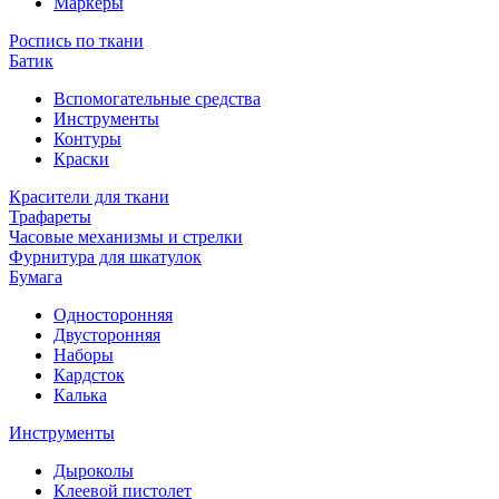
Маркеры
Роспись по ткани
Батик
Вспомогательные средства
Инструменты
Контуры
Краски
Красители для ткани
Трафареты
Часовые механизмы и стрелки
Фурнитура для шкатулок
Бумага
Односторонняя
Двусторонняя
Наборы
Кардсток
Калька
Инструменты
Дыроколы
Клеевой пистолет