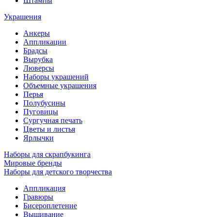
Штампы
Украшения
Анкеры
Аппликации
Брадсы
Вырубка
Люверсы
Наборы украшений
Объемные украшения
Перья
Полубусины
Пуговицы
Сургучная печать
Цветы и листья
Ярлычки
Наборы для скрапбукинга
Мировые бренды
Наборы для детского творчества
Аппликация
Гравюры
Бисероплетение
Вышивание