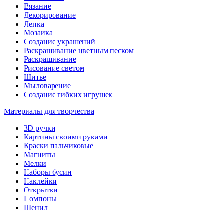
Вязание
Декорирование
Лепка
Мозаика
Создание украшений
Раскрашивание цветным песком
Раскрашивание
Рисование светом
Шитье
Мыловарение
Создание гибких игрушек
Материалы для творчества
3D ручки
Картины своими руками
Краски пальчиковые
Магниты
Мелки
Наборы бусин
Наклейки
Открытки
Помпоны
Шенил