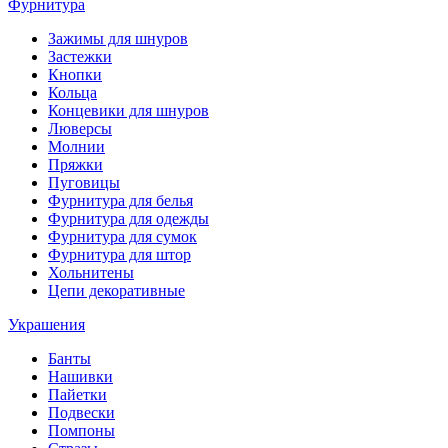
Фурнитура
Зажимы для шнуров
Застежки
Кнопки
Кольца
Концевики для шнуров
Люверсы
Молнии
Пряжки
Пуговицы
Фурнитура для белья
Фурнитура для одежды
Фурнитура для сумок
Фурнитура для штор
Хольнитены
Цепи декоративные
Украшения
Банты
Нашивки
Пайетки
Подвески
Помпоны