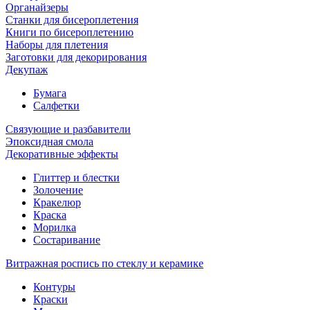
Органайзеры
Станки для бисероплетения
Книги по бисероплетению
Наборы для плетения
Заготовки для декорирования
Декупаж
Бумага
Салфетки
Связующие и разбавители
Эпоксидная смола
Декоративные эффекты
Глиттер и блестки
Золочение
Кракелюр
Краска
Морилка
Состаривание
Витражная роспись по стеклу и керамике
Контуры
Краски