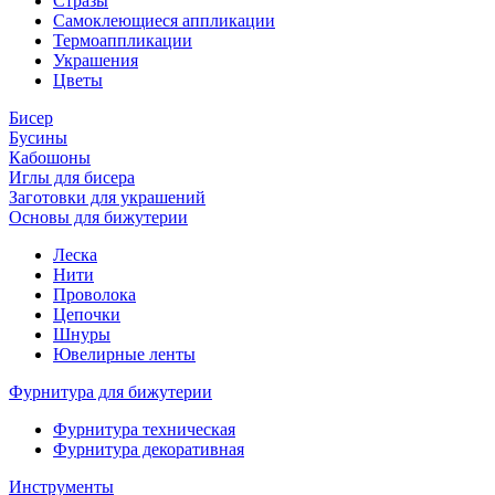
Стразы
Самоклеющиеся аппликации
Термоаппликации
Украшения
Цветы
Бисер
Бусины
Кабошоны
Иглы для бисера
Заготовки для украшений
Основы для бижутерии
Леска
Нити
Проволока
Цепочки
Шнуры
Ювелирные ленты
Фурнитура для бижутерии
Фурнитура техническая
Фурнитура декоративная
Инструменты