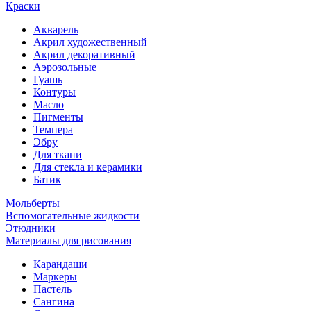
Краски
Акварель
Акрил художественный
Акрил декоративный
Аэрозольные
Гуашь
Контуры
Масло
Пигменты
Темпера
Эбру
Для ткани
Для стекла и керамики
Батик
Мольберты
Вспомогательные жидкости
Этюдники
Материалы для рисования
Карандаши
Маркеры
Пастель
Сангина