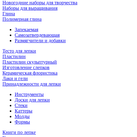
Новогодние наборы для творчества
Наборы для выращивания
Глина
Полимерная глина
Запекаемая
Самозатвердевающая
Размягчители и добавки
Тесто для лепки
Пластилин
Пластилин скульптурный
Изготовление слепков
Керамическая флористика
Лаки и гели
Принадлежности для лепки
Инструменты
Доски для лепки
Стеки
Каттеры
Молды
Формы
Книги по лепке