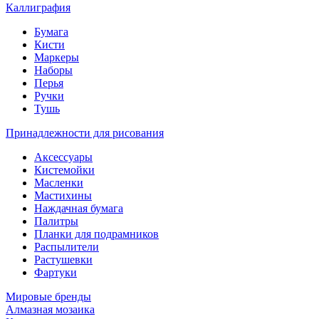
Каллиграфия
Бумага
Кисти
Маркеры
Наборы
Перья
Ручки
Тушь
Принадлежности для рисования
Аксессуары
Кистемойки
Масленки
Мастихины
Наждачная бумага
Палитры
Планки для подрамников
Распылители
Растушевки
Фартуки
Мировые бренды
Алмазная мозаика