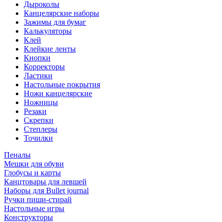
Дыроколы
Канцелярские наборы
Зажимы для бумаг
Калькуляторы
Клей
Клейкие ленты
Кнопки
Корректоры
Ластики
Настольные покрытия
Ножи канцелярские
Ножницы
Резаки
Скрепки
Степлеры
Точилки
Пеналы
Мешки для обуви
Глобусы и карты
Канцтовары для левшей
Наборы для Bullet journal
Ручки пиши-стирай
Настольные игры
Конструкторы