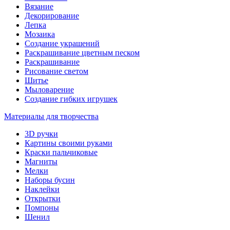
Вязание
Декорирование
Лепка
Мозаика
Создание украшений
Раскрашивание цветным песком
Раскрашивание
Рисование светом
Шитье
Мыловарение
Создание гибких игрушек
Материалы для творчества
3D ручки
Картины своими руками
Краски пальчиковые
Магниты
Мелки
Наборы бусин
Наклейки
Открытки
Помпоны
Шенил