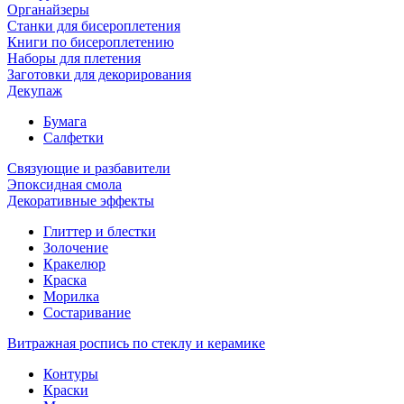
Органайзеры
Станки для бисероплетения
Книги по бисероплетению
Наборы для плетения
Заготовки для декорирования
Декупаж
Бумага
Салфетки
Связующие и разбавители
Эпоксидная смола
Декоративные эффекты
Глиттер и блестки
Золочение
Кракелюр
Краска
Морилка
Состаривание
Витражная роспись по стеклу и керамике
Контуры
Краски