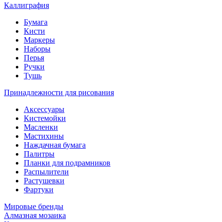
Каллиграфия
Бумага
Кисти
Маркеры
Наборы
Перья
Ручки
Тушь
Принадлежности для рисования
Аксессуары
Кистемойки
Масленки
Мастихины
Наждачная бумага
Палитры
Планки для подрамников
Распылители
Растушевки
Фартуки
Мировые бренды
Алмазная мозаика