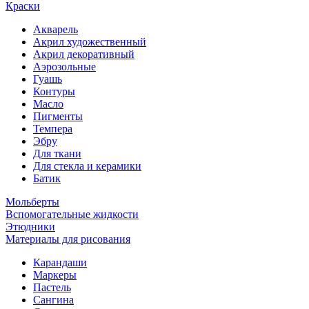
Краски
Акварель
Акрил художественный
Акрил декоративный
Аэрозольные
Гуашь
Контуры
Масло
Пигменты
Темпера
Эбру
Для ткани
Для стекла и керамики
Батик
Мольберты
Вспомогательные жидкости
Этюдники
Материалы для рисования
Карандаши
Маркеры
Пастель
Сангина