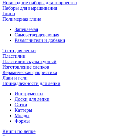
Новогодние наборы для творчества
Наборы для выращивания
Глина
Полимерная глина
Запекаемая
Самозатвердевающая
Размягчители и добавки
Тесто для лепки
Пластилин
Пластилин скульптурный
Изготовление слепков
Керамическая флористика
Лаки и гели
Принадлежности для лепки
Инструменты
Доски для лепки
Стеки
Каттеры
Молды
Формы
Книги по лепке