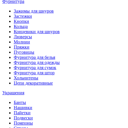
Фурнитура
Зажимы для шнуров
Застежки
Кнопки
Кольца
Концевики для шнуров
Люверсы
Молнии
Пряжки
Пуговицы
Фурнитура для белья
Фурнитура для одежды
Фурнитура для сумок
Фурнитура для штор
Хольнитены
Цепи декоративные
Украшения
Банты
Нашивки
Пайетки
Подвески
Помпоны