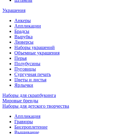
Штампы
Украшения
Анкеры
Аппликации
Брадсы
Вырубка
Люверсы
Наборы украшений
Объемные украшения
Перья
Полубусины
Пуговицы
Сургучная печать
Цветы и листья
Ярлычки
Наборы для скрапбукинга
Мировые бренды
Наборы для детского творчества
Аппликация
Гравюры
Бисероплетение
Вышивание