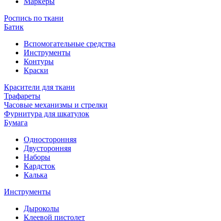
Маркеры
Роспись по ткани
Батик
Вспомогательные средства
Инструменты
Контуры
Краски
Красители для ткани
Трафареты
Часовые механизмы и стрелки
Фурнитура для шкатулок
Бумага
Односторонняя
Двусторонняя
Наборы
Кардсток
Калька
Инструменты
Дыроколы
Клеевой пистолет