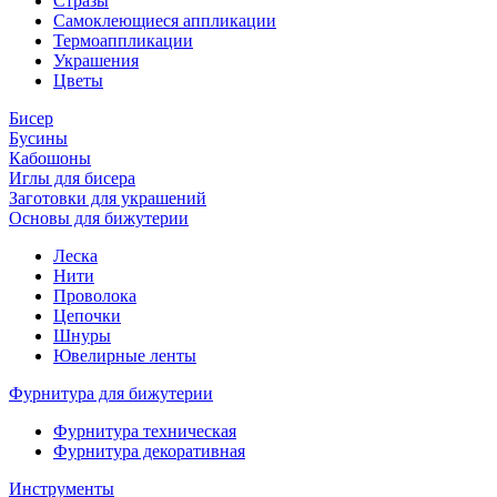
Стразы
Самоклеющиеся аппликации
Термоаппликации
Украшения
Цветы
Бисер
Бусины
Кабошоны
Иглы для бисера
Заготовки для украшений
Основы для бижутерии
Леска
Нити
Проволока
Цепочки
Шнуры
Ювелирные ленты
Фурнитура для бижутерии
Фурнитура техническая
Фурнитура декоративная
Инструменты