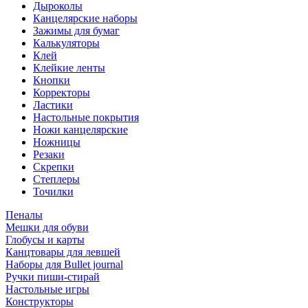
Дыроколы
Канцелярские наборы
Зажимы для бумаг
Калькуляторы
Клей
Клейкие ленты
Кнопки
Корректоры
Ластики
Настольные покрытия
Ножи канцелярские
Ножницы
Резаки
Скрепки
Степлеры
Точилки
Пеналы
Мешки для обуви
Глобусы и карты
Канцтовары для левшей
Наборы для Bullet journal
Ручки пиши-стирай
Настольные игры
Конструкторы