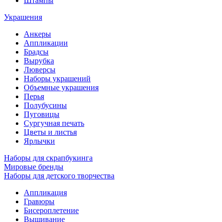
Штампы
Украшения
Анкеры
Аппликации
Брадсы
Вырубка
Люверсы
Наборы украшений
Объемные украшения
Перья
Полубусины
Пуговицы
Сургучная печать
Цветы и листья
Ярлычки
Наборы для скрапбукинга
Мировые бренды
Наборы для детского творчества
Аппликация
Гравюры
Бисероплетение
Вышивание