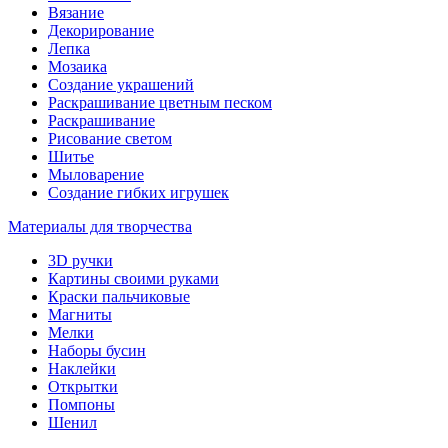
Вязание
Декорирование
Лепка
Мозаика
Создание украшений
Раскрашивание цветным песком
Раскрашивание
Рисование светом
Шитье
Мыловарение
Создание гибких игрушек
Материалы для творчества
3D ручки
Картины своими руками
Краски пальчиковые
Магниты
Мелки
Наборы бусин
Наклейки
Открытки
Помпоны
Шенил