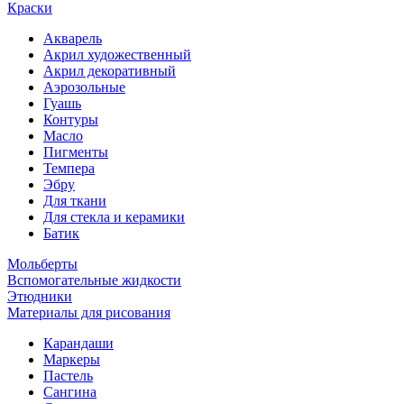
Краски
Акварель
Акрил художественный
Акрил декоративный
Аэрозольные
Гуашь
Контуры
Масло
Пигменты
Темпера
Эбру
Для ткани
Для стекла и керамики
Батик
Мольберты
Вспомогательные жидкости
Этюдники
Материалы для рисования
Карандаши
Маркеры
Пастель
Сангина