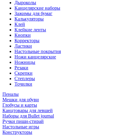
Дыроколы
Канцелярские наборы
Зажимы для бумаг
Калькуляторы
Клей
Клейкие ленты
Кнопки
Корректоры
Ластики
Настольные покрытия
Ножи канцелярские
Ножницы
Резаки
Скрепки
Степлеры
Точилки
Пеналы
Мешки для обуви
Глобусы и карты
Канцтовары для левшей
Наборы для Bullet journal
Ручки пиши-стирай
Настольные игры
Конструкторы