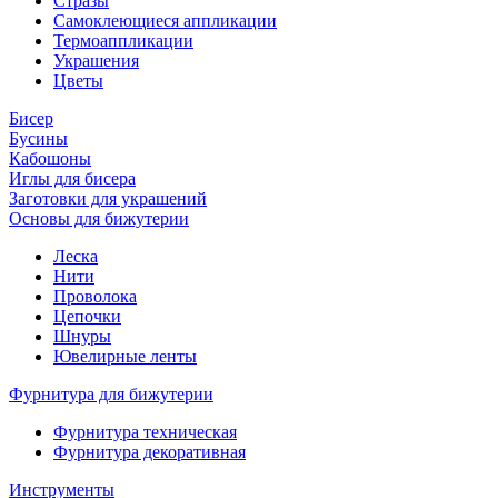
Стразы
Самоклеющиеся аппликации
Термоаппликации
Украшения
Цветы
Бисер
Бусины
Кабошоны
Иглы для бисера
Заготовки для украшений
Основы для бижутерии
Леска
Нити
Проволока
Цепочки
Шнуры
Ювелирные ленты
Фурнитура для бижутерии
Фурнитура техническая
Фурнитура декоративная
Инструменты