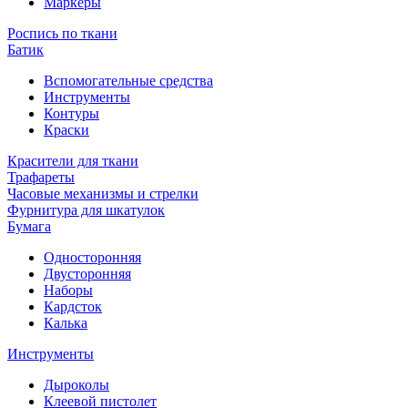
Маркеры
Роспись по ткани
Батик
Вспомогательные средства
Инструменты
Контуры
Краски
Красители для ткани
Трафареты
Часовые механизмы и стрелки
Фурнитура для шкатулок
Бумага
Односторонняя
Двусторонняя
Наборы
Кардсток
Калька
Инструменты
Дыроколы
Клеевой пистолет