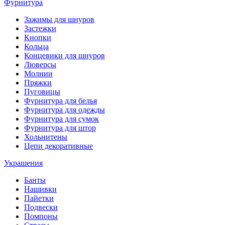
Фурнитура
Зажимы для шнуров
Застежки
Кнопки
Кольца
Концевики для шнуров
Люверсы
Молнии
Пряжки
Пуговицы
Фурнитура для белья
Фурнитура для одежды
Фурнитура для сумок
Фурнитура для штор
Хольнитены
Цепи декоративные
Украшения
Банты
Нашивки
Пайетки
Подвески
Помпоны