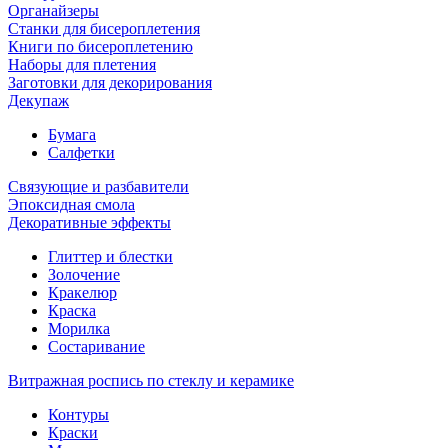
Органайзеры
Станки для бисероплетения
Книги по бисероплетению
Наборы для плетения
Заготовки для декорирования
Декупаж
Бумага
Салфетки
Связующие и разбавители
Эпоксидная смола
Декоративные эффекты
Глиттер и блестки
Золочение
Кракелюр
Краска
Морилка
Состаривание
Витражная роспись по стеклу и керамике
Контуры
Краски