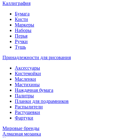
Каллиграфия
Бумага
Кисти
Маркеры
Наборы
Перья
Ручки
Тушь
Принадлежности для рисования
Аксессуары
Кистемойки
Масленки
Мастихины
Наждачная бумага
Палитры
Планки для подрамников
Распылители
Растушевки
Фартуки
Мировые бренды
Алмазная мозаика