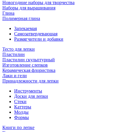
Новогодние наборы для творчества
Наборы для выращивания
Глина
Полимерная глина
Запекаемая
Самозатвердевающая
Размягчители и добавки
Тесто для лепки
Пластилин
Пластилин скульптурный
Изготовление слепков
Керамическая флористика
Лаки и гели
Принадлежности для лепки
Инструменты
Доски для лепки
Стеки
Каттеры
Молды
Формы
Книги по лепке