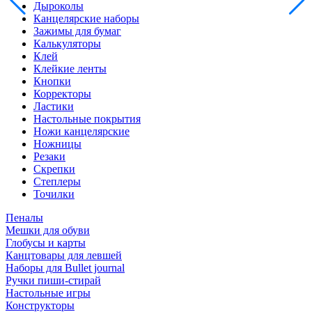
Дыроколы
Канцелярские наборы
Зажимы для бумаг
Калькуляторы
Клей
Клейкие ленты
Кнопки
Корректоры
Ластики
Настольные покрытия
Ножи канцелярские
Ножницы
Резаки
Скрепки
Степлеры
Точилки
Пеналы
Мешки для обуви
Глобусы и карты
Канцтовары для левшей
Наборы для Bullet journal
Ручки пиши-стирай
Настольные игры
Конструкторы