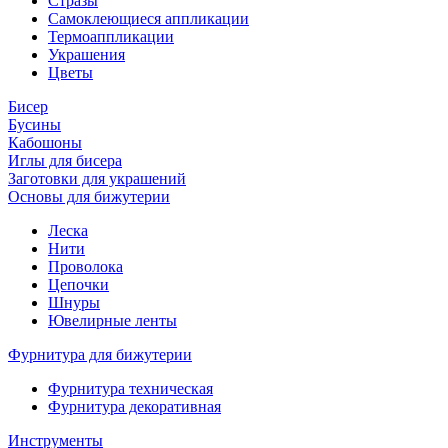
Стразы
Самоклеющиеся аппликации
Термоаппликации
Украшения
Цветы
Бисер
Бусины
Кабошоны
Иглы для бисера
Заготовки для украшений
Основы для бижутерии
Леска
Нити
Проволока
Цепочки
Шнуры
Ювелирные ленты
Фурнитура для бижутерии
Фурнитура техническая
Фурнитура декоративная
Инструменты