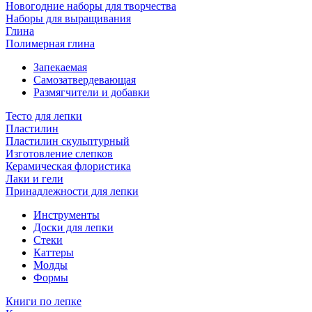
Новогодние наборы для творчества
Наборы для выращивания
Глина
Полимерная глина
Запекаемая
Самозатвердевающая
Размягчители и добавки
Тесто для лепки
Пластилин
Пластилин скульптурный
Изготовление слепков
Керамическая флористика
Лаки и гели
Принадлежности для лепки
Инструменты
Доски для лепки
Стеки
Каттеры
Молды
Формы
Книги по лепке