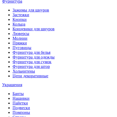
Фурнитура
Зажимы для шнуров
Застежки
Кнопки
Кольца
Концевики для шнуров
Люверсы
Молнии
Пряжки
Пуговицы
Фурнитура для белья
Фурнитура для одежды
Фурнитура для сумок
Фурнитура для штор
Хольнитены
Цепи декоративные
Украшения
Банты
Нашивки
Пайетки
Подвески
Помпоны