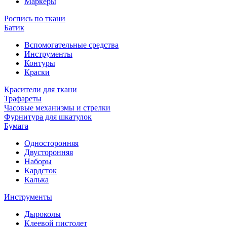
Маркеры
Роспись по ткани
Батик
Вспомогательные средства
Инструменты
Контуры
Краски
Красители для ткани
Трафареты
Часовые механизмы и стрелки
Фурнитура для шкатулок
Бумага
Односторонняя
Двусторонняя
Наборы
Кардсток
Калька
Инструменты
Дыроколы
Клеевой пистолет