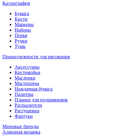
Каллиграфия
Бумага
Кисти
Маркеры
Наборы
Перья
Ручки
Тушь
Принадлежности для рисования
Аксессуары
Кистемойки
Масленки
Мастихины
Наждачная бумага
Палитры
Планки для подрамников
Распылители
Растушевки
Фартуки
Мировые бренды
Алмазная мозаика