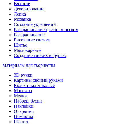
Вязание
Декорирование
Лепка
Мозаика
Создание украшений
Раскрашивание цветным песком
Раскрашивание
Рисование светом
Шитье
Мыловарение
Создание гибких игрушек
Материалы для творчества
3D ручки
Картины своими руками
Краски пальчиковые
Магниты
Мелки
Наборы бусин
Наклейки
Открытки
Помпоны
Шенил