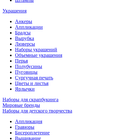
Штампы
Украшения
Анкеры
Аппликации
Брадсы
Вырубка
Люверсы
Наборы украшений
Объемные украшения
Перья
Полубусины
Пуговицы
Сургучная печать
Цветы и листья
Ярлычки
Наборы для скрапбукинга
Мировые бренды
Наборы для детского творчества
Аппликация
Гравюры
Бисероплетение
Вышивание