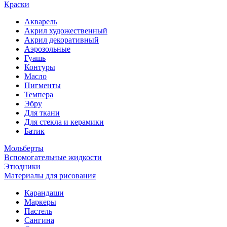
Краски
Акварель
Акрил художественный
Акрил декоративный
Аэрозольные
Гуашь
Контуры
Масло
Пигменты
Темпера
Эбру
Для ткани
Для стекла и керамики
Батик
Мольберты
Вспомогательные жидкости
Этюдники
Материалы для рисования
Карандаши
Маркеры
Пастель
Сангина