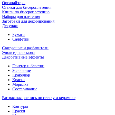
Органайзеры
Станки для бисероплетения
Книги по бисероплетению
Наборы для плетения
Заготовки для декорирования
Декупаж
Бумага
Салфетки
Связующие и разбавители
Эпоксидная смола
Декоративные эффекты
Глиттер и блестки
Золочение
Кракелюр
Краска
Морилка
Состаривание
Витражная роспись по стеклу и керамике
Контуры
Краски