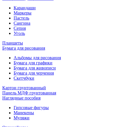
Карандаши
Маркеры
Пастель
Сангина
Сепия
Уголь
Планшеты
Бумага для рисования
Альбомы для рисования
Бумага для графики
Бумага для живописи
Бумага для черчения
Скетчбуки
Картон грунтованный
Панель МДФ грунтованная
Наглядные пособия
Гипсовые фигуры
Манекены
Муляжи