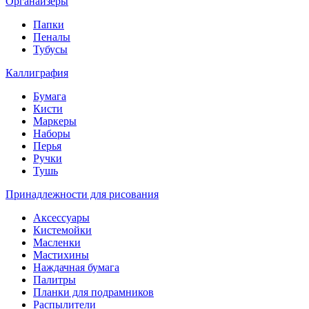
Органайзеры
Папки
Пеналы
Тубусы
Каллиграфия
Бумага
Кисти
Маркеры
Наборы
Перья
Ручки
Тушь
Принадлежности для рисования
Аксессуары
Кистемойки
Масленки
Мастихины
Наждачная бумага
Палитры
Планки для подрамников
Распылители