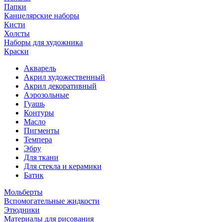
Папки
Канцелярские наборы
Кисти
Холсты
Наборы для художника
Краски
Акварель
Акрил художественный
Акрил декоративный
Аэрозольные
Гуашь
Контуры
Масло
Пигменты
Темпера
Эбру
Для ткани
Для стекла и керамики
Батик
Мольберты
Вспомогательные жидкости
Этюдники
Материалы для рисования