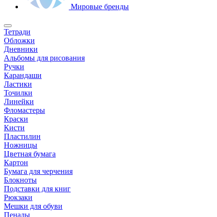
Мировые бренды
Тетради
Обложки
Дневники
Альбомы для рисования
Ручки
Карандаши
Ластики
Точилки
Линейки
Фломастеры
Краски
Кисти
Пластилин
Ножницы
Цветная бумага
Картон
Бумага для черчения
Блокноты
Подставки для книг
Рюкзаки
Мешки для обуви
Пеналы